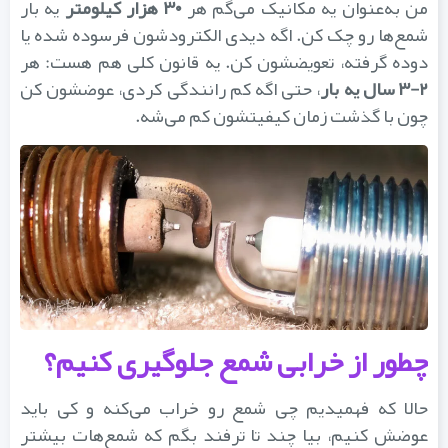
ن به‌عنوان یه مکانیک می‌گم هر
۳۰ هزار کیلومتر
یه بار
شمع‌ها رو چک کن. اگه دیدی الکترودشون فرسوده شده یا
دوده گرفته، تعویضشون کن. یه قانون کلی هم هست: هر
۲- سال یه بار
، حتی اگه کم رانندگی کردی، عوضشون کن
چون با گذشت زمان کیفیتشون کم می‌شه.
چطور از خرابی شمع جلوگیری کنیم؟
حالا که فهمیدیم چی شمع رو خراب می‌کنه و کی باید
عوضش کنیم، بیا چند تا ترفند بگم که شمع‌هات بیشتر