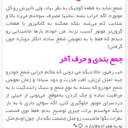
شمع شاید یه قطعه کوچیک به نظر بیاد، ولی تاثیرش رو کل
موتوره. اگه خراب بشه، نه‌تنها مصرف سوختم می‌ره بالا و
شتابت کم می‌شه، بلکه ممکنه به کاتالیزور یا قطعات
گرون‌تر موتور آسیب بزنه. من خودم بارها ماشینایی رو
دیدم که فقط با یه تعویض شمع ساده، انگار دوباره جون
گرفتن!
جمع‌ بندی و حرف آخر
خب رفیق، حالا دیگه می‌ دونی که علائم خرابی شمع خودرو
چیه (مثل لرزش، افت قدرت و دود سیاه) و زمان تعویض
شمع خودرو که بسته به نوع شمع و سبک رانندگیت, با یه
مراقبت ساده و چک کردن به‌موقع، می‌تونی از خیلی از
دردسرای موتور جلوگیری کنی. اگه سوالی داری یا یه بار
دیگه خواستم برات چیزی توضیح بدم، فقط توی قسمت
نظرات بگو! ماشینت رو مثل چشمت نگه دار، چون اونم مثل
تو یه همراه وفاداره. 😊🔧