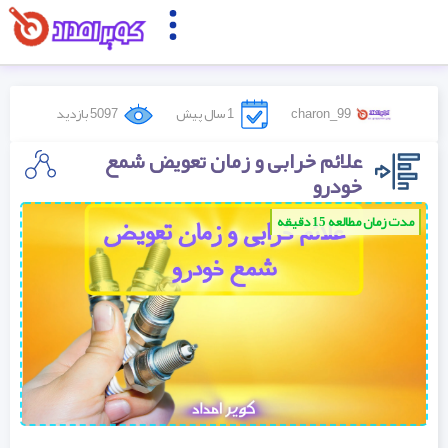
charon_99
1 سال پیش
5097 بازدید
علائم خرابی و زمان تعویض شمع
خودرو
مدت زمان مطالعه 15 دقیقه