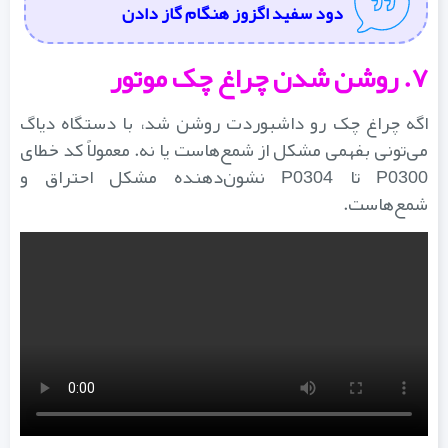
دود سفید اگزوز هنگام گاز دادن
۷. روشن شدن چراغ چک موتور
اگه چراغ چک رو داشبوردت روشن شد، با دستگاه دیاگ
می‌تونی بفهمی مشکل از شمع‌هاست یا نه. معمولاً کد خطای
P0300 تا P0304 نشون‌دهنده مشکل احتراق و
شمع‌هاست.