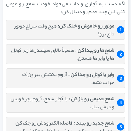
اگه دست به آچاری و دلت می‌خواد خودت شمع رو عوض
کنی، این چند قدم رو دنبال کن:
موتور رو خاموش و خنک کن:
هیچ‌ وقت سراغ موتور
داغ نرو!
شمع‌ها رو پیدا کن
: معمولاً بالای سیلندرها زیر کوئل‌
ها یا وایرها هستن.
وایر یا کوئل رو جدا کن :
آروم بکشش بیرون که
خراب نشه.
شمع قدیمی رو باز کن :
با آچار شمع، آروم بچرخونش
و درش بیار.
شمع جدید رو ببند :
فاصله الکترودش رو چک کن،
بعد با دست یه کم ببندش و با آچار محکمش کن.