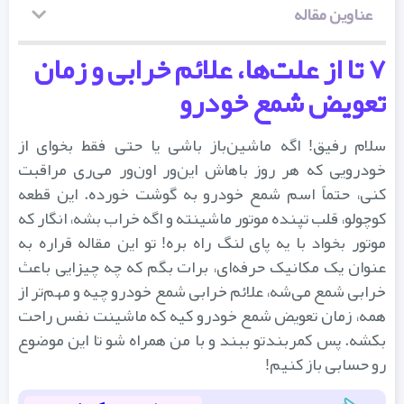
عناوین مقاله
۷ تا از علت‌ها، علائم خرابی و زمان
تعویض شمع خودرو
سلام رفیق! اگه ماشین‌باز باشی یا حتی فقط بخوای از
خودرویی که هر روز باهاش این‌ور اون‌ور می‌ری مراقبت
کنی، حتماً اسم شمع خودرو به گوشت خورده. این قطعه
کوچولو، قلب تپنده موتور ماشینته و اگه خراب بشه، انگار که
موتور بخواد با یه پای لنگ راه بره! تو این مقاله قراره به
عنوان یک مکانیک حرفه‌ای، برات بگم که چه چیزایی باعث
خرابی شمع می‌شه، علائم خرابی شمع خودرو چیه و مهم‌تر از
همه، زمان تعویض شمع خودرو کیه که ماشینت نفس راحت
بکشه. پس کمربندتو ببند و با من همراه شو تا این موضوع
رو حسابی باز کنیم!