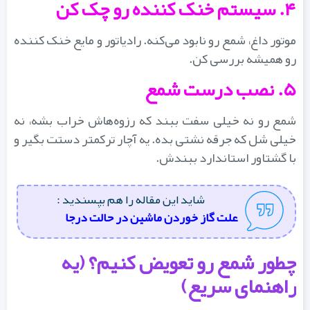
۴. سیستم خنک‌ کننده رو چک کن
موتور داغ، شمع رو نابود می‌کنه. رادیاتور و مایع خنک‌ کننده
رو همیشه بررسی کن.
۵. نصب درست شمع
شمع رو نه خیلی سفت ببند که رزوه‌هاش خراب بشه، نه
خیلی شل که جرقه نشتی بده. یه آچار ترکمتر دستت بگیر و
با گشتاور استاندارد ببندش.
شاید این مقاله را هم بپسندید :
علت گاز خوردن ماشین در حالت درجا
چطور شمع رو تعویض کنیم؟ (یه
راهنمای سریع)