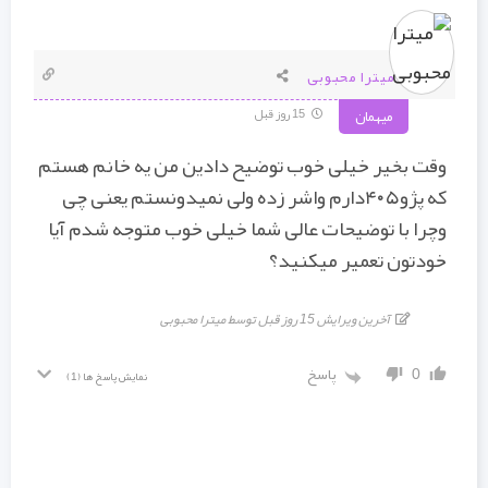
میترا محبوبی
15 روز قبل
میهمان
وقت بخیر خیلی خوب توضیح دادین من یه خانم هستم
که پژو۴۰۵دارم واشر زده ولی نمیدونستم یعنی چی
وچرا با توضیحات عالی شما خیلی خوب متوجه شدم آیا
خودتون تعمیر میکنید؟
آخرین ویرایش 15 روز قبل توسط میترا محبوبی
0
پاسخ
نمایش پاسخ ها
(1)