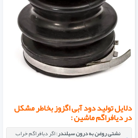
دلایل تولید دود آبی اگزوز بخاطر مشکل
در دیافراگم ماشین :
نشتی روغن به درون سیلندر
: اگر دیافراگم خراب