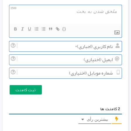
1500
{}
نام
کاربری
ایمیل
(اجباری
(اختیار
شماره
موبایل
(اختیار
2
کامنت ها
بیشترین رأی