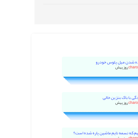
ه شدن میل پلوس خودرو
char
گی با باک بنزین خالی
char
م که تسمه تایم ماشین پاره شده است؟