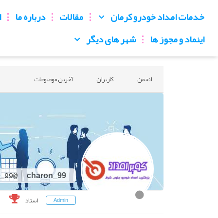
خدمات امداد خودرو کرمان
مقالات
درباره ما
ا
اینماد و مجوز ها
شهر های دیگر
انجمن
کاربران
آخرین موضوعات
charon_99
@charon_99
استاد
Admin