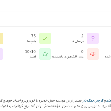
75
2
پرسش ها
پاسخ‌ها
10/10
0
 شده
دیس‌لایک‌های دریافت‌شده
امتیاز
داد
و
کرمان یدک یار
سایت ، تولید محتوای سایت📚 طراح قالب و افزونه وردپرس