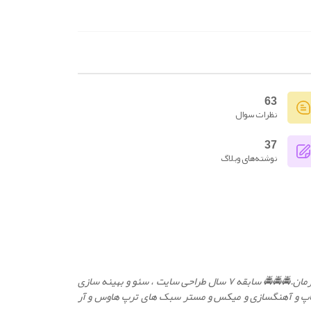
63
نظرات سوال
37
نوشته‌های وبلاگ
معتبر ترین موسیه حمل خودرو با خودروبر و امداد خودرو کرمان.🚔🚔🚔 سابقه ۷ سال طراحی سایت ، سئو و بهینه سازی
 برنامه نویس زبان های php , javascript , python 💻 طراح گرافیک با فتوشاپ و آهنگسازی و میکس و مستر سبک های ترپ هاوس و آر