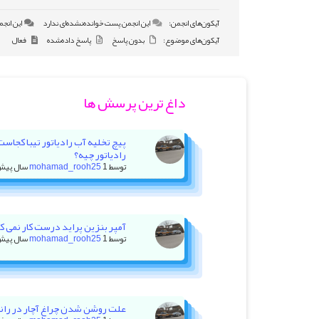
آیکون‌های انجمن:
این انجمن پست خوانده‌نشده‌ای ندارد
این انجم
آیکون‌های موضوع:
بدون پاسخ
پاسخ داده‌شده
فعال
داغ ترین پرسش ها
پیچ تخلیه آب رادیاتور تیبا کجاس
رادیاتور چیه؟
توسط
1 سال پیش
mohamad_rooh25
آمپر بنزین پراید درست کار نمی کنه +
توسط
1 سال پیش
mohamad_rooh25
علت روشن شدن چراغ آچار در رانا با ۲۰ هزار کیلومتر کا