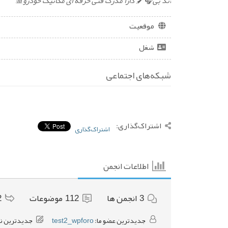
اند بی🎧🖌️ دارا مدرک فنی حرفه ای مکانیک خودرو📊
موقعیت
شغل
شبکه‌های اجتماعی
اشتراک‌گذاری:
اشتراک‌گذاری
اطلاعات انجمن
3
انجمن ها
112
موضوعات
2
جدیدترین عضو ما:
test2_wpforo
جدیدترین ن