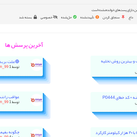
ن دارای پست‌های خوانده‌نشده است
داغ
سنجاق کردن
تأییدنشده
حل‌شده
خصوصی
بسته شد
آخرین پرسش ها
ت و بهترین روش تخلیه
🔴علت برید
توسط
1 روز پیش
on_99
عواقب رانند
 کد خطای P0444
توسط
1 روز پیش
on_99
چگونه بفهمی
رکرد