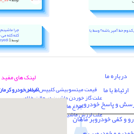
توسط
4 روز پیش
on_99
چرا ماشینم 
ور XU7P باید روی کدوم خط آمپر باشه؟ وسط یا
کله کله می 
توسط
1 هفته پیش
eyedi
درباره ما
لینک های مفید
ارتباط با ما
قیمت میتسوبیشی کلیپس کراس
امداد خودرو کرمان
علت گاز خوردن ماشین در حالت خلاص
رسش و پاسخ خودرویی
چراغ های پشت آمپر
علت لرزش ماشین در سرعت 80 به بالا
رو و کفی خودروبر ماهان
خودرو و خودروبر بم