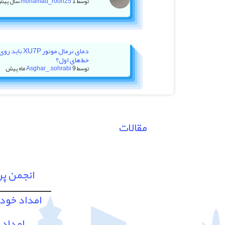
توسط
1 سال پیش
mohamad_rooh25
دمای نرمال موت
خط‌های اول؟
توسط
9 ماه پیش
Asghar_.sohrabi
مقالات
انجمن پ
امداد خود
امداد 