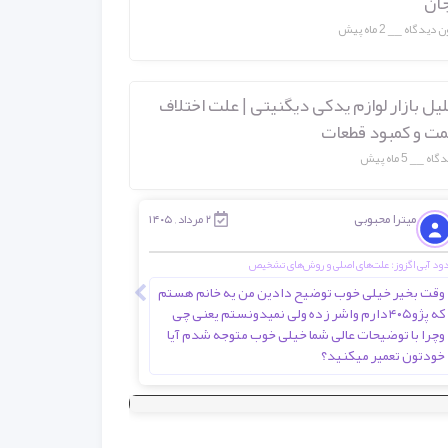
جان
ن دیدگاه
2 ماه پیش
یل بازار لوازم یدکی دیگنیتی | علت اختلاف
مت و کمبود قطعات
5 ماه پیش
میترا محبوبی
احمدی
۲ مرداد , ۱۴۰۵
ود آبی اگزوز: علت‌های اصلی و روش‌های تشخیص
انواع کامیون حمل بار؛ را
وقت بخیر خیلی خوب توضیح دادین من یه خانم هستم
سلام. واقعا کاربردی
که پژو۴۰۵دارم واشر زده ولی نمیدونستم یعنی چی
وچرا با توضیحات عالی شما خیلی خوب متوجه شدم آیا
خودتون تعمیر میکنید؟