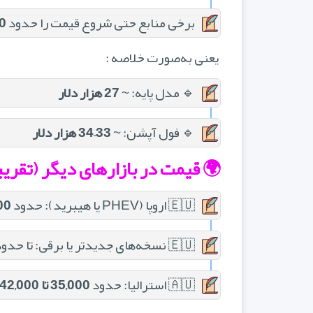
برخی منابع حتی شروع قیمت را حدود
00
یعنی به‌صورت خلاصه :
🔹 مدل پایه: ~
27 هزار دلار
🔹 فول آپشن: ~
33–34 هزار دلار
🌍 قیمت در بازارهای دیگر (تقری
🇪🇺 اروپا (PHEV یا هیبرید): حدود
30,000
🇪🇺 نسخه‌های جدیدتر یا برقی: تا حدود
🇦🇺 استرالیا: حدود
35,000 تا 42,000 دلار استرالیا