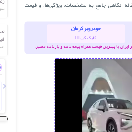
زن
له، نگاهی جامع به مشخصات، ویژگی‌ها، و قیمت
بدو
خودروبر کرمان
تحل
کلیک کن👆🏽
قی
ران با بهترین قیمت همراه بیمه نامه و بارنامه معتبر.
۱ دیدگاه
nxpccoin
۵ خرداد , ۱۴۰۵
زمان تعویض تسمه تایم خودرو
د
Solid information and very trustworthy vibes. I
have bookmarked this page for my long term
portfolio tracking. nxpccoin