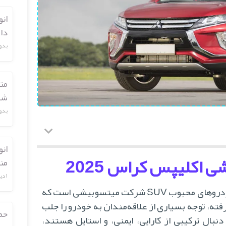
ان
دا
بدو
مت
شارژ گ
بدو
انو
اکلیپس کراس 2025
من
۱ دیدگاه
میتسوبیشی اکلیپس کراس 2025 یکی از خودروهای محبوب SUV شرکت میتسوبیشی است که
فته، توجه بسیاری از علاقه‌مندان به خودرو را جلب
حم
 دنبال ترکیبی از کارایی، ایمنی، و استایل هستند،