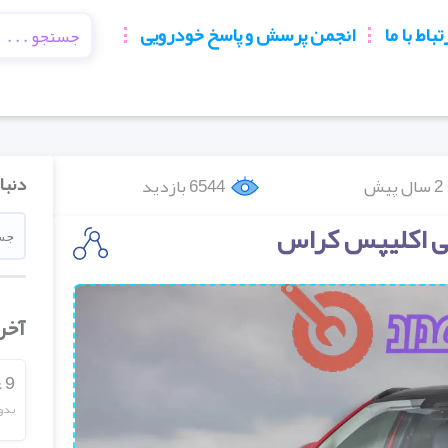
تباط با ما
انجمن پرسش و پاسخ خودرویی
دنبا
2 سال پیش
6544 بازدید
ی اکلیپس کراس
آخر
9 علائم خرابی رله دوبل
بدو