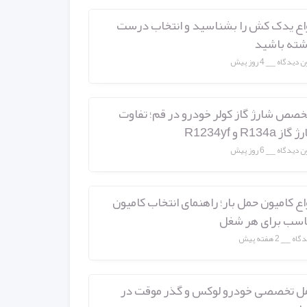
واع یدک کش را بشناسید و انتخاب درست
شته باشید
ن دیدگاه
4 روز پیش
خصص شارژ گاز کولر خودرو در قم؛ تفاوت
از R134a و R1234yf
ن دیدگاه
6 روز پیش
اع کامیون حمل بار؛ راهنمای انتخاب کامیون
اسب برای هر شغل
2 هفته پیش
ل تخصصی خودرو لوکس و گذر موقت در