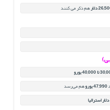
26,5 دلار
هم ذکر می‌ کنند
بی)
 تا 40,000 یورو
47,990 یورو
هم می‌رسد