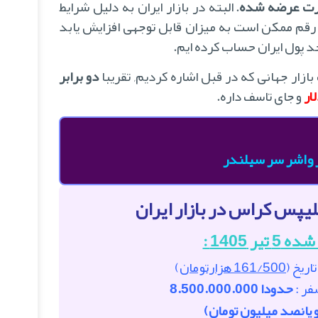
صورت عرضه شده
. البته در بازار ایران به دلیل شرایط
 رقم ممکن است به میزان قابل توجهی افزایش یابد
حد پول ایران حساب کرده ایم.
ازار جهانی که در قبل اشاره کردیم, تقریبا
دو برابر
و جای تاسف داره.
 واشر سر سیلندر
پس کراس در بازار ایران
ر 1405 :
اریخ (
161/500 هزارتومان
)
ر :
حدودا 8.500.000.000
 پانصد میلیون تومان)