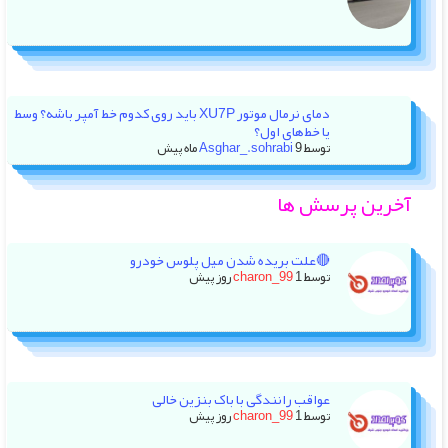
دمای نرمال موتور XU7P باید روی کدوم خط آمپر باشه؟ وسط
یا خط‌های اول؟
توسط
9 ماه پیش
Asghar_.sohrabi
آخرین پرسش ها
🔴علت بریده شدن میل پلوس خودرو
توسط
1 روز پیش
charon_99
عواقب رانندگی با باک بنزین خالی
توسط
1 روز پیش
charon_99