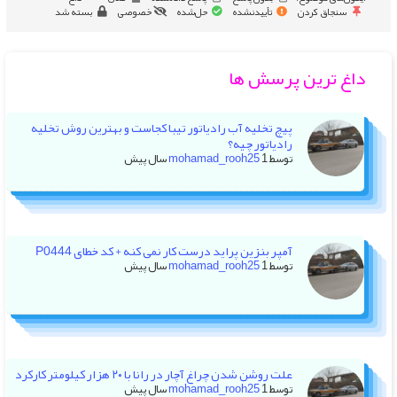
سنجاق کردن
تأییدنشده
حل‌شده
خصوصی
بسته شد
داغ ترین پرسش ها
پیچ تخلیه آب رادیاتور تیبا کجاست و بهترین روش تخلیه
رادیاتور چیه؟
توسط
1 سال پیش
mohamad_rooh25
آمپر بنزین پراید درست کار نمی کنه + کد خطای P0444
توسط
1 سال پیش
mohamad_rooh25
علت روشن شدن چراغ آچار در رانا با ۲۰ هزار کیلومتر کارکرد
توسط
1 سال پیش
mohamad_rooh25