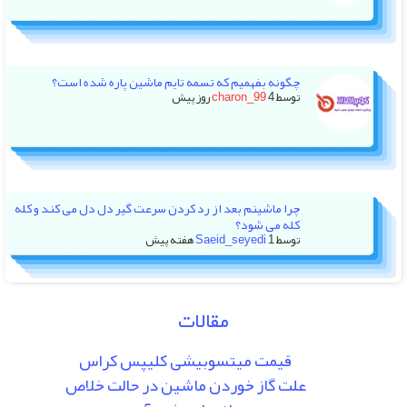
چگونه بفهمیم که تسمه تایم ماشین پاره شده است؟
توسط
4 روز پیش
charon_99
چرا ماشینم بعد از رد کردن سرعت گیر دل دل می کند و کله
کله می شود؟
توسط
1 هفته پیش
Saeid_seyedi
مقالات
قیمت میتسوبیشی کلیپس کراس
علت گاز خوردن ماشین در حالت خلاص