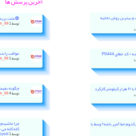
آخرین پرسش ها
ت و بهترین روش تخلیه
🔴علت برید
توسط
1 روز پیش
on_99
عواقب رانند
 کد خطای P0444
توسط
1 روز پیش
on_99
چگونه بفهمی
رکرد
توسط
4 روز پیش
on_99
چرا ماشینم 
ور XU7P باید روی کدوم خط آمپر باشه؟ وسط یا
کله کله می 
توسط
1 هفته پیش
eyedi