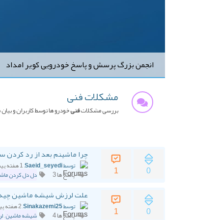
انجمن بزرگ پرسش و پاسخ خودرویی کویر امداد
مشکلات فنی
بررسی مشکلات
فنی
خودرو ها توسط کاربران و بیا
چرا ماشینم بعد از رد کردن س
توسط Saeid_seyedi
, 1 هفته پیش
1
0
پاسخ ها 3
دل دل کردن ماش
علت لرزش شیشه ماشین چیه
توسط Sinakazemi25
, 2 هفته پیش
1
0
پاسخ ها 4
شیشه ماشین
,
ل