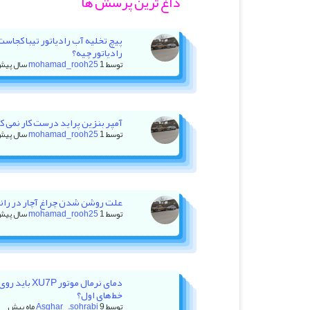
داغ ترین پرسش ها
پیچ تخلیه آب رادیاتور تیبا کجاس
رادیاتور چیه؟
توسط
1 سال پیش
mohamad_rooh25
آمپر بنزین پراید درست کار نمی کنه +
توسط
1 سال پیش
mohamad_rooh25
علت روشن شدن چراغ آچار در رانا با ۲۰ هزار کیلومتر کا
توسط
1 سال پیش
mohamad_rooh25
دمای نرمال موت
خط‌های اول؟
توسط
9 ماه پیش
Asghar_.sohrabi