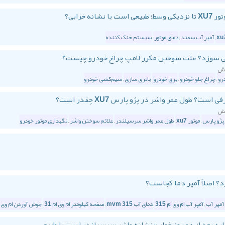
,
آمپر آب سمند
,
دمای موتور
,
سیستم خنک کننده
ی‌ سوزد؟ علت سوختن مکرر لامپ چراغ خودرو چیست؟
رو
,
چراغ جلو خودرو
,
برق خودرو
,
باتری سازی
,
سیم‌کشی خودرو
؟ طول عمر واشر در پژو پارس XU7 چقدر است؟
پژو پارس
,
موتور xu7
,
طول عمر واشر سرسیلندر
,
علائم سوختن واشر
,
نگهداری موتور خودرو
,
آمپر آب ام وی ام 315
,
دمای آب mvm 315
,
صفحه کیلومتر ام وی ام 31
,
جوش آوردن ام وی ام 5
د بعد از دو روز خواب؛ نشانه واشر سرسیلندر است یا طبیع...