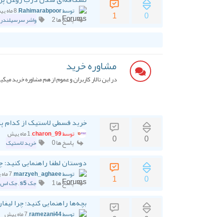
توسط Rahimarabpoor
, 8 ماه پیش
1
0
پاسخ ها 2
واشر سرسیلندر 
مشاوره خرید
در این تالار کاربران و عموم از هم مشاوره خرید میگی
خرید قسطی لاستیک از کدام پل
توسط charon_99
, 1 ماه پیش
0
0
پاسخ ها 0
خرید لاستیک
دوستان لطفا راهنمایی کنید: چرا جک s5 بخر
توسط marzyeh_aghaee
, 7 ماه پیش
1
0
پاسخ ها 1
جک s5
,
جک اس ۵ توربو
بچه‌ها راهنمایی کنید؛ چرا لیفان X60 نخریم؟ راسته؟ شنیدم م
توسط ramezani44
, 7 ماه پیش