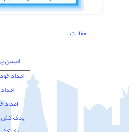
مقالات
انجمن پ
امداد خود
امداد 
امداد خ
یدک کش و 
یدک کش و