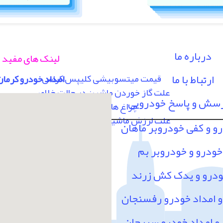
درباره ما
لینک های مفید
ارتباط با ما
قیمت میتسوبیشی کلیپس کراس
امداد خودرو کرمان
علت گاز خوردن ماشین در حالت خلاص
رسش و پاسخ خودرویی
چراغ های پشت آمپر
علت لرزش ماشین در سرعت 80 به بالا
رو و کفی خودروبر ماهان
خودرو و خودروبر بم
ودرو و یدک کش زرند
امداد خودرو رفسنجان
 امداد خودرو سیرجان