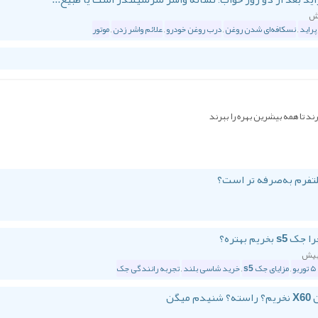
پراید
,
نسکافه‌ای شدن روغن
,
درب روغن خودرو
,
علائم واشر زدن
,
موتور
رند تا همه بیشرین بهره را ببرند
تفرم به‌صرفه‌ تر است؟
یم بهتره؟
,
مزایای جک s5
,
خرید شاسی بلند
,
تجربه رانندگی جک
یگن