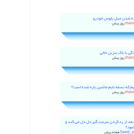
ه شدن میل پلوس خودرو
char
گی با باک بنزین خالی
char
م که تسمه تایم ماشین پاره شده است؟
char
بعد از رد کردن سرعت گیر دل دل می کند و
شود؟
Saeid_s