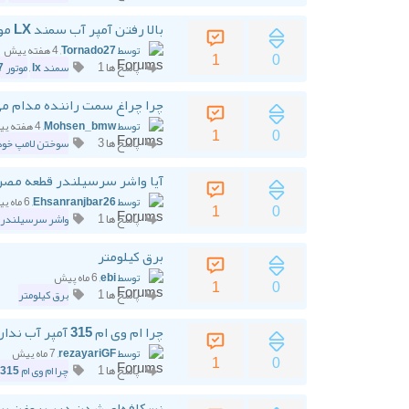
بالا رفتن آمپر آب سمند LX موتور XU7 تا نزدیکی وسط؛ طبیعی است یا نشانه خرابی؟
توسط Tornado27
, 4 هفته پیش
1
0
پاسخ ها 1
سمند lx
,
موتور xu7
چرا چراغ سمت راننده مدام م
توسط Mohsen_bmw
, 4 هفته پیش
1
0
پاسخ ها 3
سوختن لامپ خود
آیا واشر سرسیلندر قطعه مصرفی است
توسط Ehsanranjbar26
, 6 ماه پیش
1
0
پاسخ ها 1
واشر سرسیلندر 
برق کیلومتر
توسط ebi
, 6 ماه پیش
1
0
پاسخ ها 1
برق کیلومتر
چرا ام وی ام 315 آمپر آب ندارد؟ اصلاً آمپر دما کجاست؟
توسط rezayariGF
, 7 ماه پیش
1
0
پاسخ ها 1
چرا ام وی ام 315 آمپر آب
نسکافه‌ای شدن درب روغن پرای