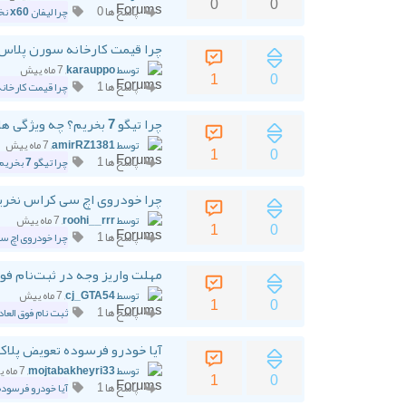
0
0
پاسخ ها 0
چرا لیفان x60 نخریم
چرا قیمت کارخانه سورن پلاس 
توسط karauppo
, 7 ماه پیش
1
0
پاسخ ها 1
چرا قیمت کارخانه
چرا تیگو 7 بخریم؟ چه ویژگی هایی داره؟؟
توسط amirRZ1381
, 7 ماه پیش
1
0
پاسخ ها 1
چرا تیگو 7 بخریم
چرا خودروی اچ سی کراس نخریم؟
توسط roohi__rrr
, 7 ماه پیش
1
0
پاسخ ها 1
چرا خودروی اچ س
مهلت واریز وجه در ثبت‌نام فو
توسط cj_GTA54
, 7 ماه پیش
1
0
پاسخ ها 1
ثبت نام فوق العاد
آیا خودرو فرسوده تعویض پلاک
توسط mojtabakheyri33
, 7 ماه پیش
1
0
پاسخ ها 1
آیا خودرو فرسود