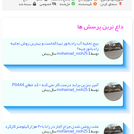
سنجاق کردن
تأییدنشده
حل‌شده
خصوصی
بسته شد
داغ ترین پرسش ها
پیچ تخلیه آب رادیاتور تیبا کجاست و بهترین روش تخلیه
رادیاتور چیه؟
توسط
1 سال پیش
mohamad_rooh25
آمپر بنزین پراید درست کار نمی کنه + کد خطای P0444
توسط
1 سال پیش
mohamad_rooh25
علت روشن شدن چراغ آچار در رانا با ۲۰ هزار کیلومتر کارکرد
توسط
1 سال پیش
mohamad_rooh25