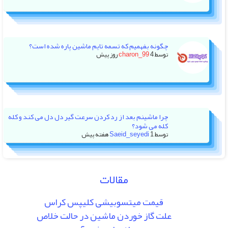
چگونه بفهمیم که تسمه تایم ماشین پاره شده است؟
توسط
4 روز پیش
charon_99
چرا ماشینم بعد از رد کردن سرعت گیر دل دل می کند و کله
کله می شود؟
توسط
1 هفته پیش
Saeid_seyedi
مقالات
قیمت میتسوبیشی کلیپس کراس
علت گاز خوردن ماشین در حالت خلاص