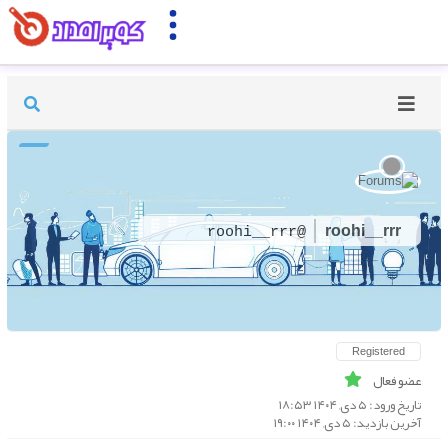
roohi__rrr
@roohi__rrr
Registered
عضو فعال
تاریخ ورود: ۵ دی, ۱۴۰۴ ۱۸:۵۳
آخرین بازدید: ۵ دی, ۱۴۰۴ ۱۹:۰۰