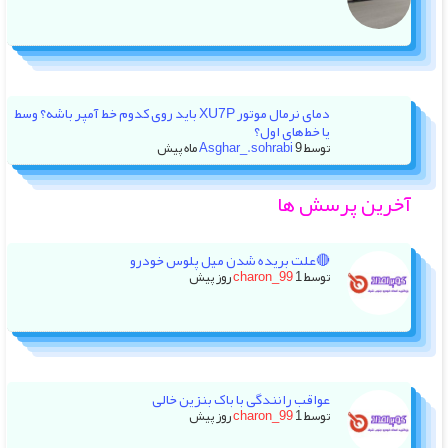
دمای نرمال موتور XU7P باید روی کدوم خط آمپر باشه؟ وسط
یا خط‌های اول؟
توسط
9 ماه پیش
Asghar_.sohrabi
آخرین پرسش ها
🔴علت بریده شدن میل پلوس خودرو
توسط
1 روز پیش
charon_99
عواقب رانندگی با باک بنزین خالی
توسط
1 روز پیش
charon_99