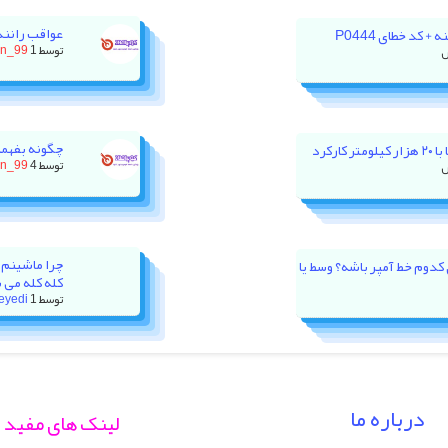
عواقب رانند
 کد خطای P0444
توسط
1 روز پیش
on_99
چگونه بفهمی
رکرد
توسط
4 روز پیش
on_99
چرا ماشینم 
ور XU7P باید روی کدوم خط آمپر باشه؟ وسط یا
کله کله می 
توسط
1 هفته پیش
eyedi
درباره ما
لینک های مفید