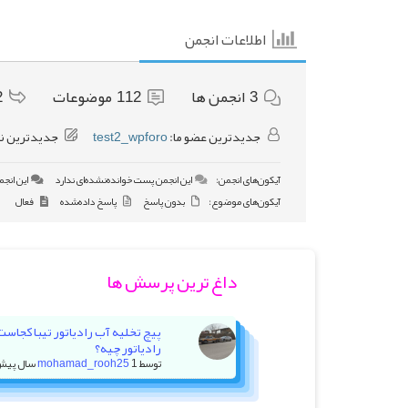
اطلاعات انجمن
3
انجمن ها
112
موضوعات
2
جدیدترین عضو ما:
test2_wpforo
جدیدترین ن
آیکون‌های انجمن:
این انجمن پست خوانده‌نشده‌ای ندارد
این انجم
آیکون‌های موضوع:
بدون پاسخ
پاسخ داده‌شده
فعال
داغ ترین پرسش ها
پیچ تخلیه آب رادیاتور تیبا کجاس
رادیاتور چیه؟
توسط
1 سال پیش
mohamad_rooh25