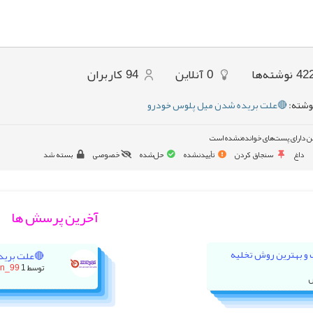
42
نوشته‌ها
0
آنلاین
94
کاربران
وشته:
🔴علت بریده شدن میل پلوس خودرو
ن دارای پست‌های خوانده‌نشده است
داغ
سنجاق کردن
تأییدنشده
حل‌شده
خصوصی
بسته شد
آخرین پرسش ها
ت و بهترین روش تخلیه
🔴علت برید
توسط
1 روز پیش
on_99