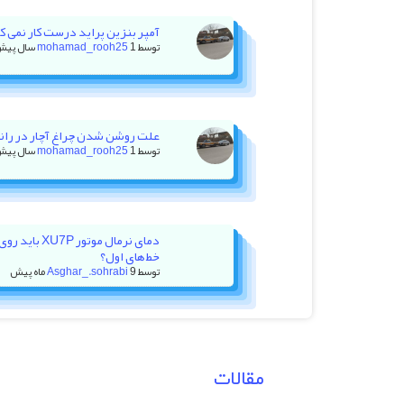
آمپر بنزین پراید درست کار نمی کنه +
توسط
1 سال پیش
mohamad_rooh25
علت روشن شدن چراغ آچار در رانا با ۲۰ هزار کیلومتر کا
توسط
1 سال پیش
mohamad_rooh25
دمای نرمال موت
خط‌های اول؟
توسط
9 ماه پیش
Asghar_.sohrabi
مقالات