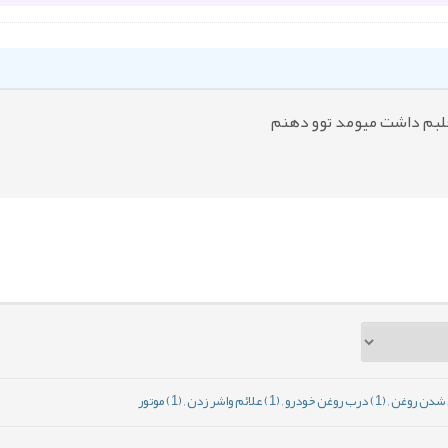
لبم داشت میومد توو دهنم
,
(1) درب روغن خودرو
,
(1) علائم واشر زدن
,
(1) موتور