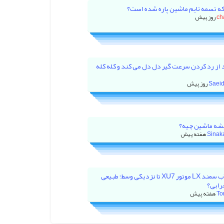
که تسمه تایم ماشین پاره شده است؟
ch
 از رد کردن سرعت گیر دل دل می کند و کله کله
Saeid
ه ماشین چیه؟
Sinak
بالا رفتن آمپر آب سمند LX موتور XU7 تا نزدیکی وسط؛ طبیعی
رابی؟
To