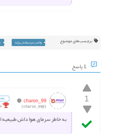
برچسب‌های موضوع
واشر سرسیلندر پراید
ن
1 پاسخ
1
min
charon_99
ا
(@charon_99)
به خاطر سرمای هوا داش طبیعیه اگ