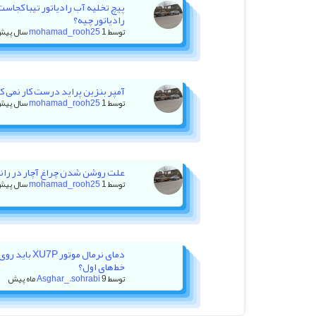
پیچ تخلیه آب رادیاتور تیبا کجاس
رادیاتور چیه؟
توسط
1 سال پیش
mohamad_rooh25
آمپر بنزین پراید درست کار نمی کنه +
توسط
1 سال پیش
mohamad_rooh25
علت روشن شدن چراغ آچار در رانا با ۲۰ هزار کیلومتر کا
توسط
1 سال پیش
mohamad_rooh25
دمای نرمال موت
خط‌های اول؟
توسط
9 ماه پیش
Asghar_.sohrabi