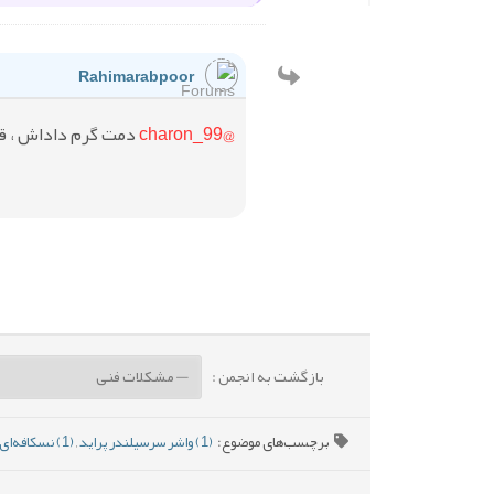
Rahimarabpoor
@charon_99
دمت گرم داداش ، ق
بازگشت به انجمن :
برچسب‌های موضوع:
(1) واشر سرسیلندر پراید
,
(1) نسکافه‌ای شدن روغن