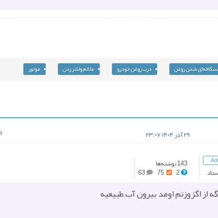
سکافه‌ای شدن روغن
درب روغن خودرو
علائم واشر زدن
موتور
۲۹ آذر, ۱۴۰۴ ۲۳:۰۷
Ad
143 نوشته‌ها
ستاد
2
75
63
ه از اگزوزتم اومد بیرون آب طبیعیه