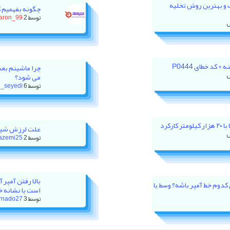
ت و بهترین روش تخلیه
چگونه بفهمیم 
توسط
2 روز پیش
aron_99
 کد خطای P0444
چرا ماشینم بعد
می شود؟
توسط
6 روز پیش
_seyedi
رکرد
علت لرزش شیش
توسط
2 هفته پیش
azemi25
ور XU7P باید روی کدوم خط آمپر باشه؟ وسط یا
است یا نشانه خ
توسط
3 هفته پیش
rnado27