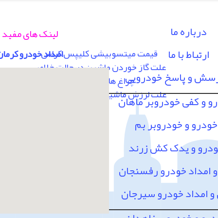
درباره ما
لینک های مفید
ارتباط با ما
قیمت میتسوبیشی کلیپس کراس
امداد خودرو کرمان
علت گاز خوردن ماشین در حالت خلاص
رسش و پاسخ خودرویی
چراغ های پشت آمپر
علت لرزش ماشین در سرعت 80 به بالا
رو و کفی خودروبر ماهان
خودرو و خودروبر بم
ودرو و یدک کش زرند
امداد خودرو رفسنجان
 امداد خودرو سیرجان
درو و خودروبر زاهدان