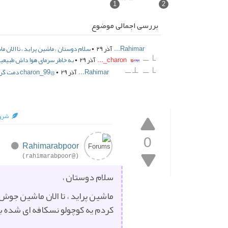
1
2
بررسی اجمالی موضوع
Rahimar...
آذر ۲۹ •
سلام دوستان ، ماشین پراید ، تا الان 
└ ─
charon_...
آذر ۲۹ •
به خاطر سرمای هوا داش طبیعیه 
┴ ─
└ ─
Rahimar...
آذر ۲۹ •
@charon_99 دمت گرم داداش ، قلبم داشت میومد توو دهنم
شروع
0
Rahimarabpoor
(@rahimarabpoor)
سلام دوستان ،
ماشین پراید ، تا الان ماشین جوش 
کردم یه کوچولو نسکافه ای شده بو