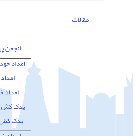
مقالات
انجمن پ
امداد خود
امداد 
امداد خ
یدک کش و 
یدک کش و
امداد خو