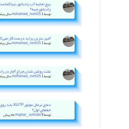
پیچ تخلیه آب رادیاتور تیبا کجاس
رادیاتور چیه؟
توسط
1 سال پیش
mohamad_rooh25
آمپر بنزین پراید درست کار نمی کنه +
توسط
1 سال پیش
mohamad_rooh25
علت روشن شدن چراغ آچار در رانا با ۲۰ هزار کیلومتر کا
توسط
1 سال پیش
mohamad_rooh25
دمای نرمال موت
خط‌های اول؟
توسط
9 ماه پیش
Asghar_.sohrabi