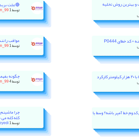
ت و بهترین روش تخلیه
🔴علت برید
توسط
1 روز پیش
on_99
عواقب رانند
 کد خطای P0444
توسط
1 روز پیش
on_99
چگونه بفهمی
رکرد
توسط
4 روز پیش
on_99
چرا ماشینم 
ور XU7P باید روی کدوم خط آمپر باشه؟ وسط یا
کله کله می 
توسط
1 هفته پیش
eyedi