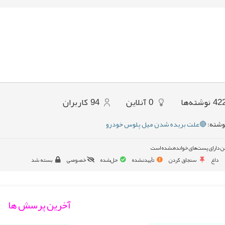
42
نوشته‌ها
0
آنلاین
94
کاربران
وشته:
🔴علت بریده شدن میل پلوس خودرو
ن دارای پست‌های خوانده‌نشده است
داغ
سنجاق کردن
تأییدنشده
حل‌شده
خصوصی
بسته شد
آخرین پرسش ها