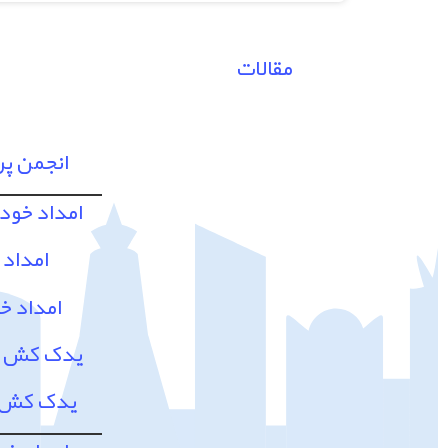
مقالات
انجمن پ
امداد خود
امداد 
امداد خ
یدک کش و 
یدک کش و