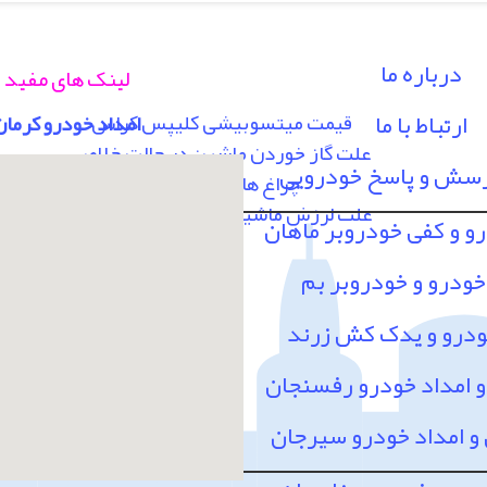
درباره ما
لینک های مفید
ارتباط با ما
قیمت میتسوبیشی کلیپس کراس
امداد خودرو کرمان
علت گاز خوردن ماشین در حالت خلاص
رسش و پاسخ خودرویی
چراغ های پشت آمپر
علت لرزش ماشین در سرعت 80 به بالا
رو و کفی خودروبر ماهان
خودرو و خودروبر بم
ودرو و یدک کش زرند
امداد خودرو رفسنجان
 امداد خودرو سیرجان