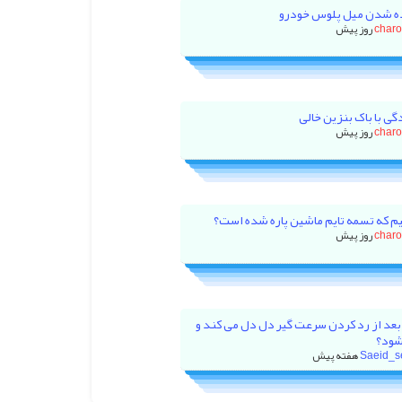
ه شدن میل پلوس خودرو
char
گی با باک بنزین خالی
char
م که تسمه تایم ماشین پاره شده است؟
char
بعد از رد کردن سرعت گیر دل دل می کند و
شود؟
Saeid_s