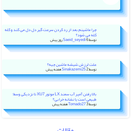
چرا ماشینم بعد از رد کردن سرعت گیر دل دل می کند و کله
کله می شود؟
توسط
6 روز پیش
Saeid_seyedi
علت لرزش شیشه ماشین چیه؟
توسط
2 هفته پیش
Sinakazemi25
بالا رفتن آمپر آب سمند LX موتور XU7 تا نزدیکی وسط؛
طبیعی است یا نشانه خرابی؟
توسط
3 هفته پیش
Tornado27
مقالات