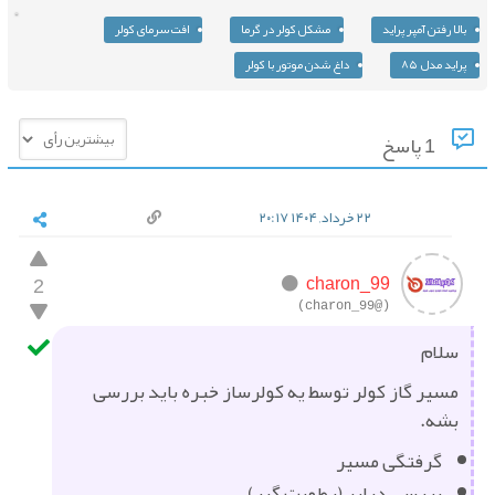
بالا رفتن آمپر پراید
مشکل کولر در گرما
افت سرمای کولر
پراید مدل ۸۵
داغ شدن موتور با کولر
1 پاسخ
۲۲ خرداد, ۱۴۰۴ ۲۰:۱۷
2
charon_99
(@charon_99)
سلام
مسیر گاز کولر توسط یه کولرساز خبره باید بررسی
بشه.
گرفتگی مسیر
بررسی درایر (رطوبت گیر)