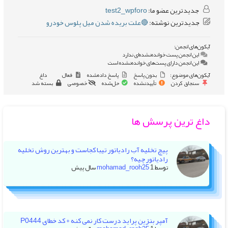
جدیدترین عضو ما:
test2_wpforo
جدیدترین نوشته:
🔴علت بریده شدن میل پلوس خودرو
آیکون‌های انجمن:
این انجمن پست خوانده‌نشده‌ای ندارد
این انجمن دارای پست‌های خوانده‌نشده است
آیکون‌های موضوع:
بدون پاسخ
پاسخ داده‌شده
فعال
داغ
سنجاق کردن
تأییدنشده
حل‌شده
خصوصی
بسته شد
داغ ترین پرسش ها
پیچ تخلیه آب رادیاتور تیبا کجاست و بهترین روش تخلیه
رادیاتور چیه؟
توسط
1 سال پیش
mohamad_rooh25
آمپر بنزین پراید درست کار نمی کنه + کد خطای P0444