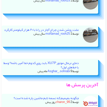
توسط
1 سال پیش
mohamad_rooh25
علت روشن شدن چراغ آچار در رانا با ۲۰ هزار کیلومتر کارکرد
توسط
1 سال پیش
mohamad_rooh25
دمای نرمال موتور XU7P باید روی کدوم خط آمپر باشه؟ وسط
یا خط‌های اول؟
توسط
9 ماه پیش
Asghar_.sohrabi
آخرین پرسش ها
چگونه بفهمیم که تسمه تایم ماشین پاره شده است؟
توسط
2 روز پیش
charon_99