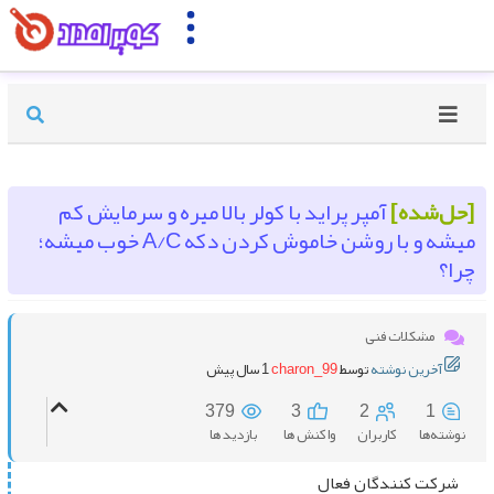
حل‌شده]
آمپر پراید با کولر بالا میره و سرمایش کم
میشه و با روشن خاموش کردن دکه A/C خوب میشه؛
را؟
مشکلات فنی
آخرین نوشته
توسط
charon_99
1 سال پیش
379
3
2
1
نوشته‌ها
کاربران
واکنش ها
بازدید ها
شرکت کنندگان فعال