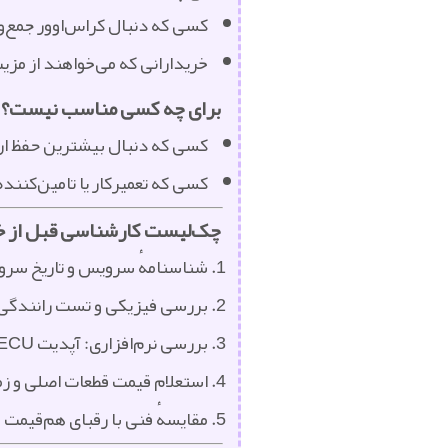
کسی که دنبال کراس‌اوور جمع‌وجو
خریدارانی که می‌خواهند از مز
برای چه کسی مناسب نیست؟
کسی که دنبال بیشترین حفظ ارزش (resale) و حداقل ریسک افت
کسی که تعمیرکار یا تامین‌کنند
چک‌لیست کارشناسی قبل از خری
شناسنامهٔ سرویس و تاریخ سروی
بررسی فیزیکی و تست رانندگی ک
بررسی نرم‌افزاری: آپدیت ECU، هشدارهای داشبورد و عملکرد ADAS (در مدل‌های مجهز).
استعلام قیمت قطعات اصلی و زم
مقایسهٔ فنی با رقبای هم‌قیمت (مثلاً آریزو، H6/هاوال در سگمنت‌های مشابه