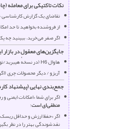
نکات تاکتیکی برای معامله (چا
تقاضای یک گزارش کارشناسی مس
از فروشنده بخواهید تا حد امکان
اگر صفر می‌خرید، ببینید چه پکیج گارانتی و خدمات اضافی (VIP) از سو
جایگزین‌های معقول در بازار ای
هاوال H6 (در نسخهٔ هیبرید/توربو) — در برخی موارد امکانات و کیفیت نزدیک یا بالاتر، اما قیمت متفاوت و شبکهٔ خدماتی متفاوت دارد.
آریزو / دیگر محصولات چری (اگر
جمع‌بندی نهایی (پیشنهاد کا
اگر برای شما «امکانات ایمنی و
منطقی‌ای است
؛
اگر «حفظ ارزش و حداقل ریسک تأم
نقدشوندگی بهتر را در نظر بگیر