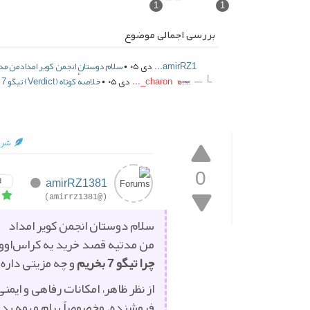
1
1
بررسی اجمالی موضوع
amirRZ1...
دی ۰۵ •
سلام دوستان انجمن کویر امدادمن مدتی
└ ─
charon_...
دی ۰۵ •
خلاصهٔ کوتاه (Verdict) تیگو 7 گزینه‌ای است قابل‌تأمل در بازهٔ قیمتی ک...
شرو
0
amirRZ1381
d
(@amirrz1381)
سلام دوستان انجمن کویر امداد
من مدتیه قصد خرید یه کراس‌اوور 
چرا تیگو 7 بخریم
و چه مزیتی داره
فروشنده. مخصوصاً برام مهمه بدو