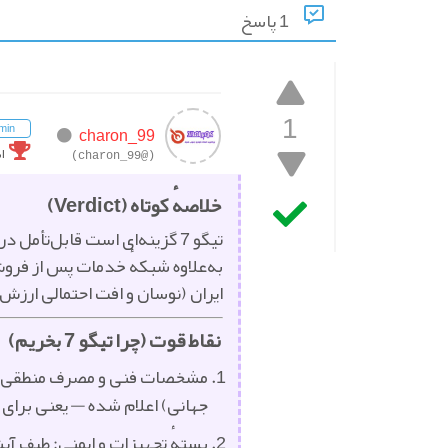
1 پاسخ
1
min
charon_99
ا
(@charon_99)
خلاصهٔ کوتاه (Verdict)
به‌علاوه شبکهٔ خدمات پس از فروش
ایران (نوسان و افت احتمالی ارزش)
نقاط قوت (چرا تیگو 7 بخریم)
جهانی) اعلام شده — یعنی بر
بستهٔ تجهیزات و ایمنی: طیف آ