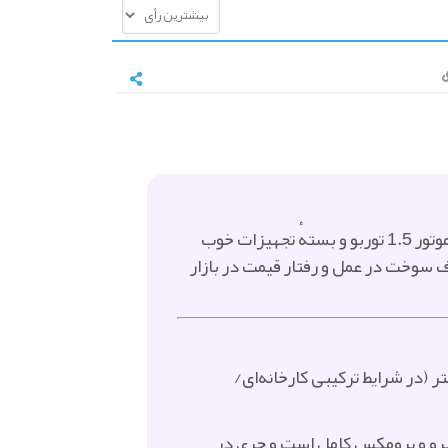
تیگو 7 گزینه‌ای است قابل‌تأمل در بازهٔ قیمتی کراس‌اوورهای شهری: امکانات و سطح ایمنیِ قابل توجه، موتور 1.5 توربو و بستهٔ تجهیزات خوب
ف سوخت در عمل و رفتار قیمت در بازار
نطقی: موتور 1.5 لیتری توربوشارژ معمولاً حدود 6.8–7.1 لیتر در 100 کیلومتر (در شرایط ترکیبی کارخانه‌ای/
 پرو و پرومکس کامل است و چری در