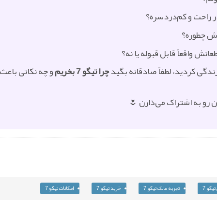
ر راحت و کم‌دردسره؟
ش چطوره؟
تش واقعاً قابل قبوله یا نه؟
ندگی کردید، لطفاً صادقانه بگید
چرا تیگو 7 بخریم
و چه نکاتی باعث 
 رو به اشتراک می‌ذارن 🌷
تیگو 7
تجربه مالک تیگو 7
خرید تیگو 7
امکانات تیگو 7