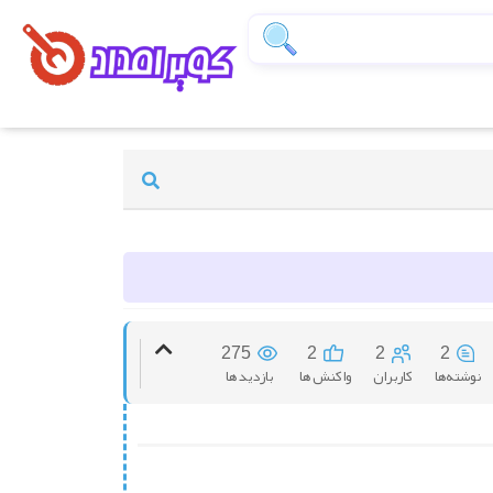
275
2
2
2
نوشته‌ها
کاربران
واکنش ها
بازدید ها