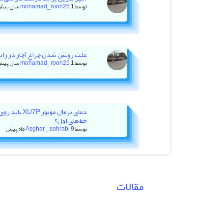
توسط
1 سال پیش
mohamad_rooh25
علت روشن شدن چراغ آچار در رانا با ۲۰ هزار کیلومتر کا
توسط
1 سال پیش
mohamad_rooh25
دمای نرمال موت
خط‌های اول؟
توسط
9 ماه پیش
Asghar_.sohrabi
مقالات