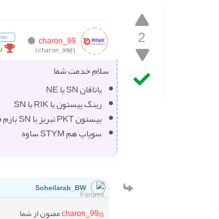
2
min
charon_99
ا
(@charon_99)
سلام خدمت شما
یاتاقان SN یا NE
رینگ پیستون یا RIK یا SN
پیستون PKT تبریز یا SN بازم قائم هم خوبه
سوپاپ هم STYM ساوه
Soheilarab_BW
@charon_99
ممنون از شما