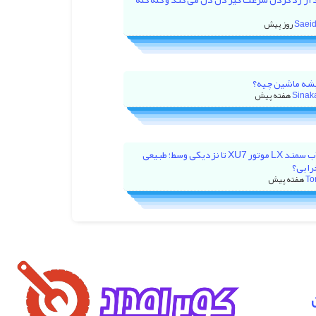
Saeid
ه ماشین چیه؟
Sinak
بالا رفتن آمپر آب سمند LX موتور XU7 تا نزدیکی وسط؛ طبیعی
رابی؟
To