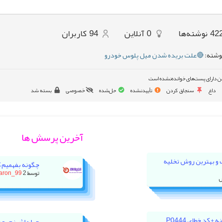
42
نوشته‌ها
0
آنلاین
94
کاربران
وشته:
🔴علت بریده شدن میل پلوس خودرو
ن دارای پست‌های خوانده‌نشده است
داغ
سنجاق کردن
تأییدنشده
حل‌شده
خصوصی
بسته شد
آخرین پرسش ها
ت و بهترین روش تخلیه
چگونه بفهمیم 
توسط
2 روز پیش
aron_99
 کد خطای P0444
چرا ماشینم بعد