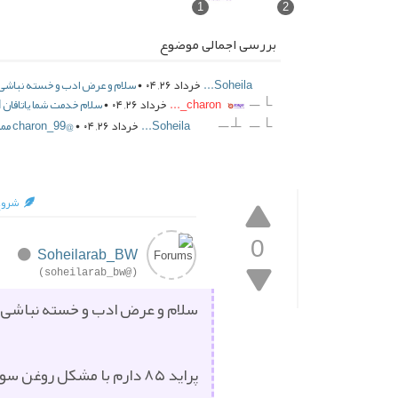
1
2
بررسی اجمالی موضوع
Soheila...
خرداد ۲۶, ۰۴ •
سلام و عرض ادب و خسته نباشی پراید ۸۵ دارم با مشکل روغن س
└ ─
charon_...
خرداد ۲۶, ۰۴ •
سلام خدمت شما یاتاقان SN یا NE رینگ پیستون یا RIK یا SN پیستون P...
┴ ─
└ ─
Soheila...
خرداد ۲۶, ۰۴ •
@charon_99 ممنون از شما
شروع‌
0
Soheilarab_BW
(@soheilarab_bw)
سلام و عرض ادب و خسته نباشی
پراید ۸۵ دارم با مشکل روغن سوزی و دود آبی( ک موتور رو باز کردم الان)