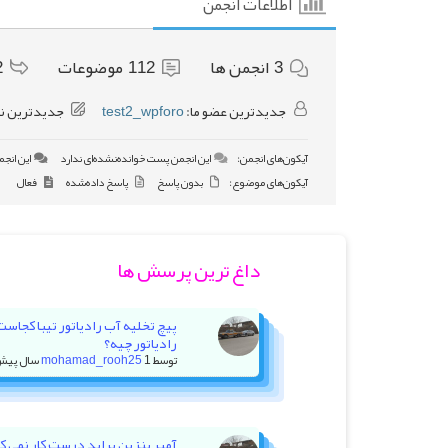
اطلاعات انجمن
3
انجمن ها
112
موضوعات
2
جدیدترین عضو ما:
test2_wpforo
جدیدترین ن
آیکون‌های انجمن:
این انجمن پست خوانده‌نشده‌ای ندارد
این انجم
آیکون‌های موضوع:
بدون پاسخ
پاسخ داده‌شده
فعال
داغ ترین پرسش ها
پیچ تخلیه آب رادیاتور تیبا کجاس
رادیاتور چیه؟
توسط
1 سال پیش
mohamad_rooh25
آمپر بنزین پراید درست کار نمی کنه +