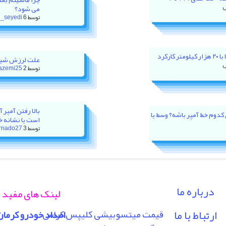
می شود؟
توسط
6 روز پیش
_seyedi
رکرد
علت لرزش شیش
توسط
2 هفته پیش
azemi25
ور XU7P باید روی کدوم خط آمپر باشه؟ وسط یا
است یا نشانه خ
توسط
3 هفته پیش
rnado27
درباره ما
لینک های مفید
ارتباط با ما
قیمت میتسوبیشی کلیپس کراس
امداد خودرو کرمان