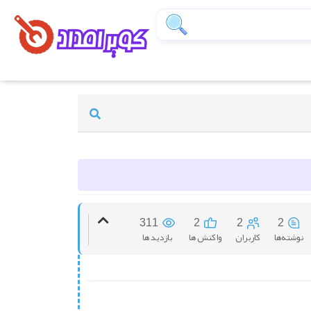
311
2
2
2
نوشته‌ها
کاربران
واکنش ها
بازدید ها