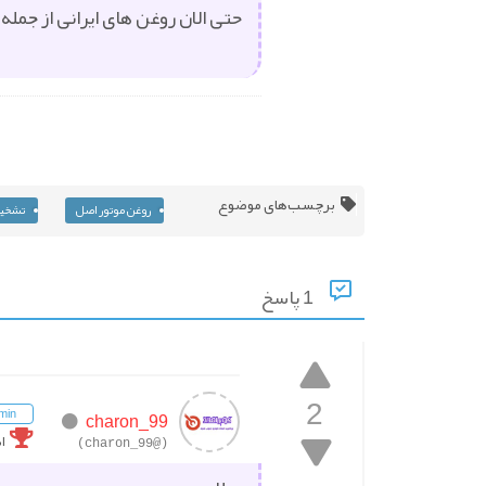
حتی الان روغن های ایرانی از جمل
برچسب‌های موضوع
روغن موتور اصل
تشخیص
1 پاسخ
2
min
charon_99
ا
(@charon_99)