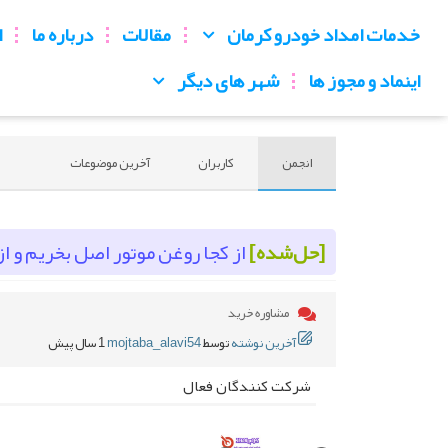
خدمات امداد خودرو کرمان
مقالات
درباره ما
ا
اینماد و مجوز ها
شهر های دیگر
انجمن
کاربران
آخرین موضوعات
[حل‌شده]
از کجا روغن موتور اصل بخریم و از
مشاوره خرید
آخرین نوشته
توسط
mojtaba_alavi54
1 سال پیش
شرکت کنندگان فعال