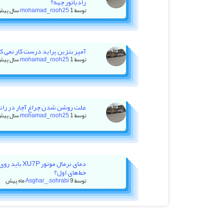
رادیاتور چیه؟
توسط
1 سال پیش
mohamad_rooh25
آمپر بنزین پراید درست کار نمی کنه +
توسط
1 سال پیش
mohamad_rooh25
علت روشن شدن چراغ آچار در رانا با ۲۰ هزار کیلومتر کا
توسط
1 سال پیش
mohamad_rooh25
دمای نرمال موت
خط‌های اول؟
توسط
9 ماه پیش
Asghar_.sohrabi