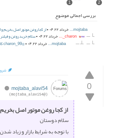
1
2
بررسی اجمالی موضوع
mojtaba...
خرداد ۲۲, ۰۴ •
از کجا روغن موتور اصل بخریم و ا
└ ─
charon_...
خرداد ۲۲, ۰۴ •
سلام خرید روغن و فیلتر 
┴ ─
└ ─
mojtaba...
خرداد ۲۲, ۰۴ •
@charon_99 کاملا درسته فرمایش شما 👌 منم چند ساله پیش یک ن...
شروع
0
mojtaba_alavi54
(@mojtaba_alavi54)
از کجا روغن موتور اصل بخریم و
سلام دوستان
با توجه به شرایط بازار و زیاد شدن روغن تقلبی ، جایی رو