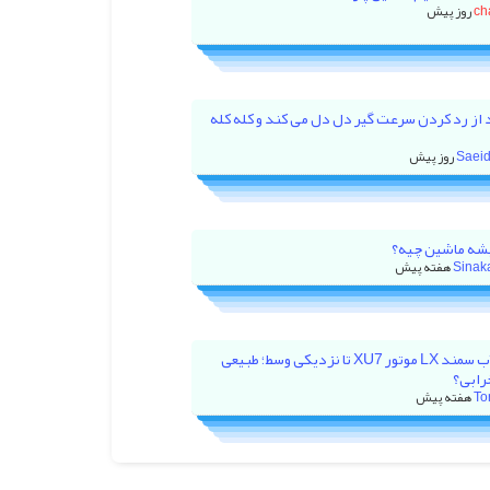
ch
 از رد کردن سرعت گیر دل دل می کند و کله کله
Saeid
ه ماشین چیه؟
Sinak
بالا رفتن آمپر آب سمند LX موتور XU7 تا نزدیکی وسط؛ طبیعی
رابی؟
To