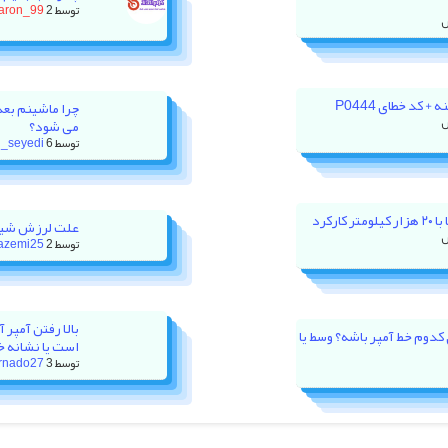
توسط
2 روز پیش
aron_99
 کد خطای P0444
چرا ماشینم بعد
می شود؟
توسط
6 روز پیش
_seyedi
رکرد
علت لرزش شیش
توسط
2 هفته پیش
azemi25
ور XU7P باید روی کدوم خط آمپر باشه؟ وسط یا
است یا نشانه خ
توسط
3 هفته پیش
rnado27