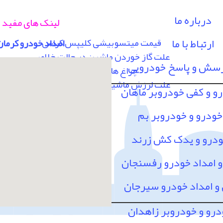
درباره ما
لینک های مفید
ارتباط با ما
قیمت میتسوبیشی کلیپس کراس
امداد خودرو کرمان
علت گاز خوردن ماشین در حالت خلاص
رسش و پاسخ خودرویی
چراغ های پشت آمپر
علت لرزش ماشین در سرعت 80 به بالا
رو و کفی خودروبر ماهان
خودرو و خودروبر بم
ودرو و یدک کش زرند
امداد خودرو رفسنجان
 امداد خودرو سیرجان
درو و خودروبر زاهدان