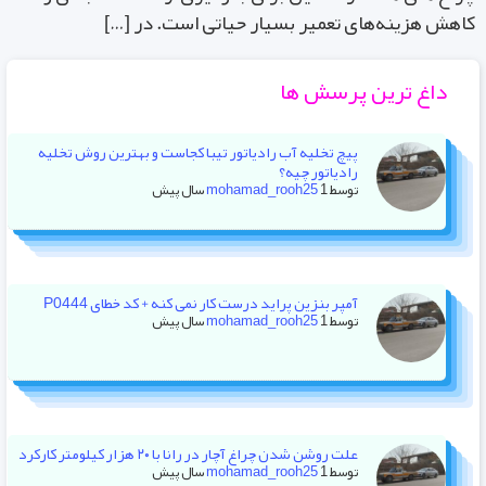
هش هزینه‌های تعمیر بسیار حیاتی است. در […]
داغ ترین پرسش ها
پیچ تخلیه آب رادیاتور تیبا کجاست و بهترین روش تخلیه
رادیاتور چیه؟
توسط
1 سال پیش
mohamad_rooh25
آمپر بنزین پراید درست کار نمی کنه + کد خطای P0444
توسط
1 سال پیش
mohamad_rooh25
علت روشن شدن چراغ آچار در رانا با ۲۰ هزار کیلومتر کارکرد
توسط
1 سال پیش
mohamad_rooh25