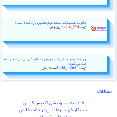
چگونه بفهمیم که تسمه تایم ماشین پاره شده است؟
توسط
4 روز پیش
charon_99
چرا ماشینم بعد از رد کردن سرعت گیر دل دل می کند و کله
کله می شود؟
توسط
1 هفته پیش
Saeid_seyedi
مقالات
قیمت میتسوبیشی کلیپس کراس
علت گاز خوردن ماشین در حالت خلاص
چراغ های پشت آمپر