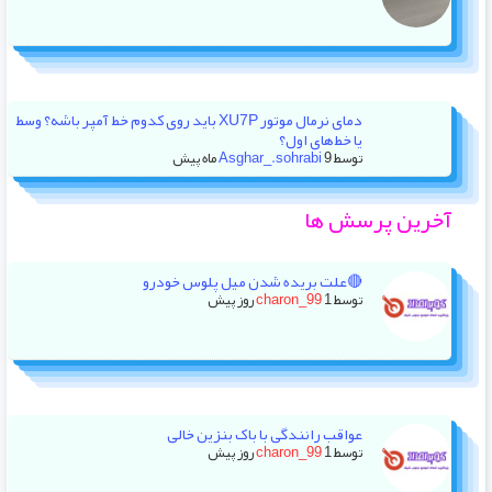
دمای نرمال موتور XU7P باید روی کدوم خط آمپر باشه؟ وسط
یا خط‌های اول؟
توسط
9 ماه پیش
Asghar_.sohrabi
آخرین پرسش ها
🔴علت بریده شدن میل پلوس خودرو
توسط
1 روز پیش
charon_99
عواقب رانندگی با باک بنزین خالی
توسط
1 روز پیش
charon_99