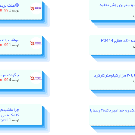
ت و بهترین روش تخلیه
🔴علت برید
توسط
1 روز پیش
on_99
عواقب رانند
 کد خطای P0444
توسط
1 روز پیش
on_99
چگونه بفهمی
رکرد
توسط
4 روز پیش
on_99
چرا ماشینم 
ور XU7P باید روی کدوم خط آمپر باشه؟ وسط یا
کله کله می 
توسط
1 هفته پیش
eyedi