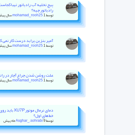
پیچ تخلیه آب رادیاتور تیبا کجاس
رادیاتور چیه؟
توسط
1 سال پیش
mohamad_rooh25
آمپر بنزین پراید درست کار نمی کنه +
توسط
1 سال پیش
mohamad_rooh25
علت روشن شدن چراغ آچار در رانا با ۲۰ هزار کیلومتر کا
توسط
1 سال پیش
mohamad_rooh25
دمای نرمال موت
خط‌های اول؟
توسط
9 ماه پیش
Asghar_.sohrabi