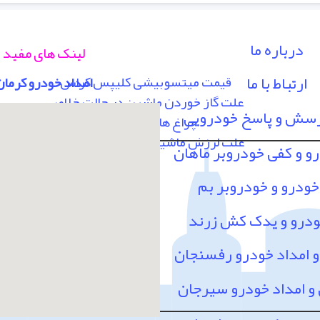
درباره ما
لینک های مفید
ارتباط با ما
قیمت میتسوبیشی کلیپس کراس
امداد خودرو کرمان
علت گاز خوردن ماشین در حالت خلاص
رسش و پاسخ خودرویی
چراغ های پشت آمپر
علت لرزش ماشین در سرعت 80 به بالا
رو و کفی خودروبر ماهان
خودرو و خودروبر بم
ودرو و یدک کش زرند
امداد خودرو رفسنجان
 امداد خودرو سیرجان