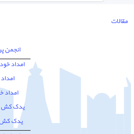
مقالات
انجمن پ
امداد خود
امداد 
امداد خ
یدک کش و 
یدک کش و