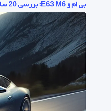
بی ام و E63 M6: بررسی 20 سال سلطنت یک کوپه اسپرت