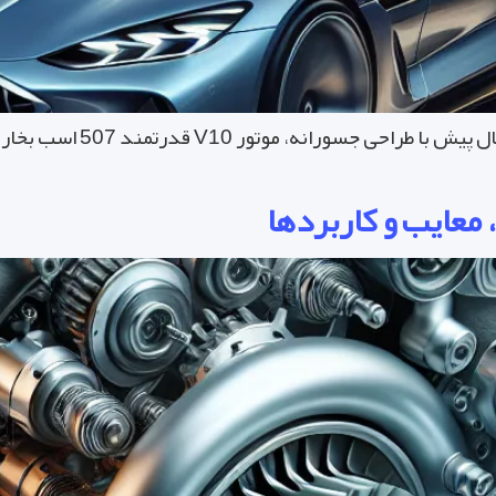
بی ام و E63 M6، کوپه اسپرت
معایب و کاربردها