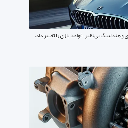
 افسانه‌ای که 20 سال پیش با طراحی جسورانه، موتور V10 قدرتمند 507 اسب بخاری و هندلینگ بی‌نظیر، قواعد بازی را تغییر داد.