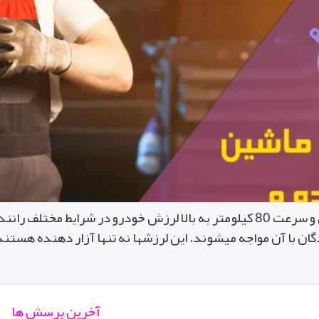
علت لرزش ماشین در حالت ایستاده, سرعت پایین و سرعت 80 کیلومتر به بالا لرزش خو
ان با آن مواجه میشوند. این لرزشها نه تنها آزار دهنده هست
آخرین پرسش ها