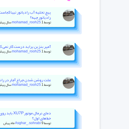
پیچ تخلیه آب رادیاتور تیبا کجاس
رادیاتور چیه؟
توسط
1 سال پیش
mohamad_rooh25
آمپر بنزین پراید درست کار نمی کنه +
توسط
1 سال پیش
mohamad_rooh25
علت روشن شدن چراغ آچار در رانا با ۲۰ هزار کیلومتر کا
توسط
1 سال پیش
mohamad_rooh25
دمای نرمال موت
خط‌های اول؟
توسط
9 ماه پیش
Asghar_.sohrabi