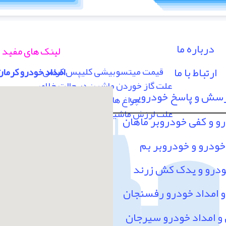
درباره ما
لینک های مفید
ارتباط با ما
قیمت میتسوبیشی کلیپس کراس
امداد خودرو کرمان
علت گاز خوردن ماشین در حالت خلاص
رسش و پاسخ خودرویی
چراغ های پشت آمپر
علت لرزش ماشین در سرعت 80 به بالا
رو و کفی خودروبر ماهان
خودرو و خودروبر بم
ودرو و یدک کش زرند
امداد خودرو رفسنجان
 امداد خودرو سیرجان