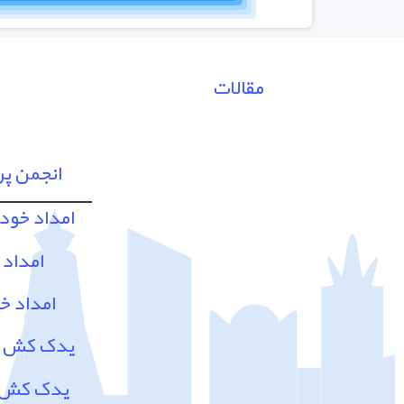
مقالات
انجمن پ
امداد خود
امداد 
امداد خ
یدک کش و 
یدک کش و