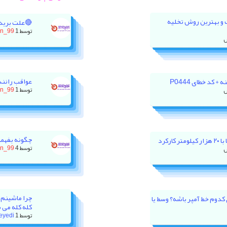
ت و بهترین روش تخلیه
🔴علت برید
توسط
1 روز پیش
on_99
عواقب رانند
 کد خطای P0444
توسط
1 روز پیش
on_99
چگونه بفهمی
رکرد
توسط
4 روز پیش
on_99
چرا ماشینم 
ور XU7P باید روی کدوم خط آمپر باشه؟ وسط یا
کله کله می 
توسط
1 هفته پیش
eyedi