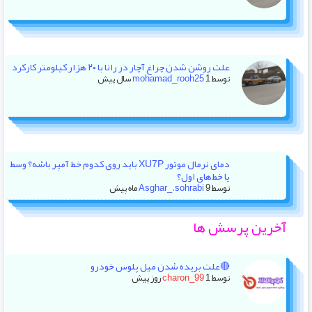
علت روشن شدن چراغ آچار در رانا با ۲۰ هزار کیلومتر کارکرد
توسط
1 سال پیش
mohamad_rooh25
دمای نرمال موتور XU7P باید روی کدوم خط آمپر باشه؟ وسط
یا خط‌های اول؟
توسط
9 ماه پیش
Asghar_.sohrabi
آخرین پرسش ها
🔴علت بریده شدن میل پلوس خودرو
توسط
1 روز پیش
charon_99