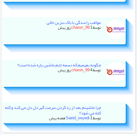
عواقب رانندگی با باک بنزین خالی
توسط
1 روز پیش
charon_99
چگونه بفهمیم که تسمه تایم ماشین پاره شده است؟
توسط
4 روز پیش
charon_99
چرا ماشینم بعد از رد کردن سرعت گیر دل دل می کند و کله
کله می شود؟
توسط
1 هفته پیش
Saeid_seyedi