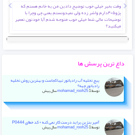
وقت بخیر خیلی خوب توضیح دادین من یه خانم هستم که
سلا
پژو۴۰۵دارم واشر زده ولی نمیدونستم یعنی چی وچرا با
توضیحات عالی شما خیلی خوب متوجه شدم آیا خودتون تعمیر
میکنید؟
داغ ترین پرسش ها
پیچ تخلیه آب رادیاتور تیبا کجاست و بهترین روش تخلیه
رادیاتور چیه؟
توسط
1 سال پیش
mohamad_rooh25
آمپر بنزین پراید درست کار نمی کنه + کد خطای P0444
توسط
1 سال پیش
mohamad_rooh25