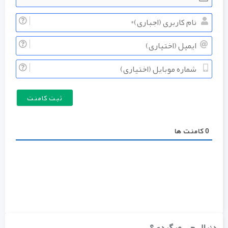
نام
کاربری
ایمیل
(اجباری
(اختیار
شماره
موبایل
(اختیار
0
کامنت ها
دنبال چی میگردی؟