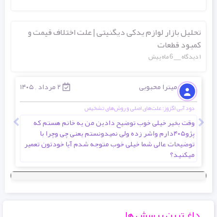
تحلیل بازار لوازم یدکی دیگنیتی | علت اختلاف قیمت و
کمبود قطعات
۱ دیدگاه
6 ماه پیش
میترا محبوبی
۲ مرداد , ۱۴۰۵
دود آبی اگزوز: علت‌های اصلی و روش‌های تشخیص
انوا
وقت بخیر خیلی خوب توضیح دادین من یه خانم هستم که
سلا
پژو۴۰۵دارم واشر زده ولی نمیدونستم یعنی چی وچرا با
توضیحات عالی شما خیلی خوب متوجه شدم آیا خودتون تعمیر
میکنید؟
داغ ترین پرسش ها