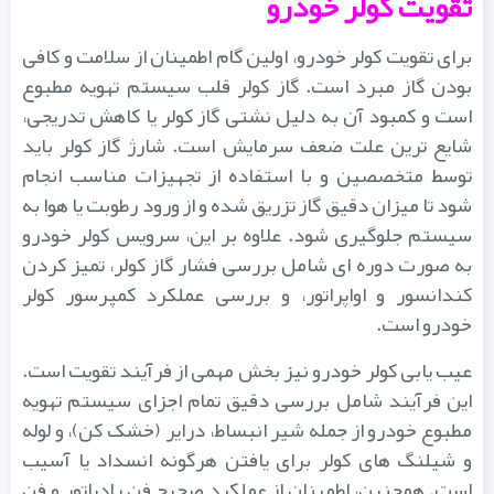
تقویت کولر خودرو
برای تقویت کولر خودرو، اولین گام اطمینان از سلامت و کافی
بودن گاز مبرد است. گاز کولر قلب سیستم تهویه مطبوع
است و کمبود آن به دلیل نشتی گاز کولر یا کاهش تدریجی،
شایع ترین علت ضعف سرمایش است. شارژ گاز کولر باید
توسط متخصصین و با استفاده از تجهیزات مناسب انجام
شود تا میزان دقیق گاز تزریق شده و از ورود رطوبت یا هوا به
سیستم جلوگیری شود. علاوه بر این، سرویس کولر خودرو
به صورت دوره ای شامل بررسی فشار گاز کولر، تمیز کردن
کندانسور و اواپراتور، و بررسی عملکرد کمپرسور کولر
خودرو است.
عیب یابی کولر خودرو نیز بخش مهمی از فرآیند تقویت است.
این فرآیند شامل بررسی دقیق تمام اجزای سیستم تهویه
مطبوع خودرو از جمله شیر انبساط، درایر (خشک کن)، و لوله
و شیلنگ های کولر برای یافتن هرگونه انسداد یا آسیب
است. همچنین، اطمینان از عملکرد صحیح فن رادیاتور و فن