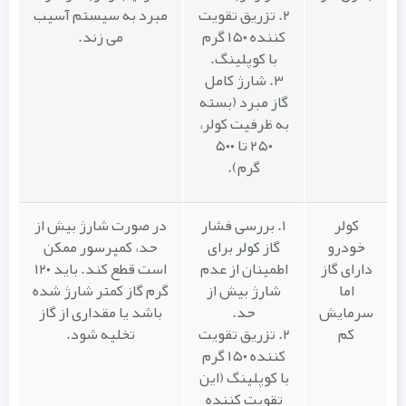
۲. تزریق تقویت
مبرد به سیستم آسیب
کننده ۱۵۰ گرم
می زند.
با کوپلینگ.
۳. شارژ کامل
گاز مبرد (بسته
به ظرفیت کولر،
۲۵۰ تا ۵۰۰
گرم).
کولر
۱. بررسی فشار
در صورت شارژ بیش از
خودرو
گاز کولر برای
حد، کمپرسور ممکن
دارای گاز
اطمینان از عدم
است قطع کند. باید ۱۲۰
اما
شارژ بیش از
گرم گاز کمتر شارژ شده
سرمایش
حد.
باشد یا مقداری از گاز
کم
۲. تزریق تقویت
تخلیه شود.
کننده ۱۵۰ گرم
با کوپلینگ (این
تقویت کننده