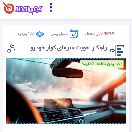
charon_99
1 سال پیش
490 بازدید
راهکار تقویت سرمای کولر خودرو
مدت زمان مطالعه 21 دقیقه