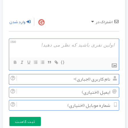
اشتراک در
وارد شدن
1500
{}
نام
کاربری
ایمیل
(اجباری
(اختیار
شماره
موبایل
(اختیار