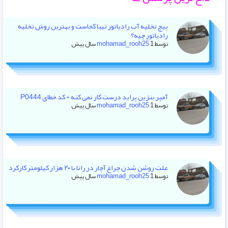
پیچ تخلیه آب رادیاتور تیبا کجاست و بهترین روش تخلیه
رادیاتور چیه؟
توسط
1 سال پیش
mohamad_rooh25
آمپر بنزین پراید درست کار نمی کنه + کد خطای P0444
توسط
1 سال پیش
mohamad_rooh25
علت روشن شدن چراغ آچار در رانا با ۲۰ هزار کیلومتر کارکرد
توسط
1 سال پیش
mohamad_rooh25