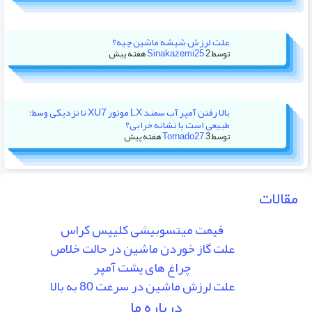
علت لرزش شیشه ماشین چیه؟
توسط
2 هفته پیش
Sinakazemi25
بالا رفتن آمپر آب سمند LX موتور XU7 تا نزدیکی وسط؛
طبیعی است یا نشانه خرابی؟
توسط
3 هفته پیش
Tornado27
مقالات
قیمت میتسوبیشی کلیپس کراس
علت گاز خوردن ماشین در حالت خلاص
چراغ های پشت آمپر
علت لرزش ماشین در سرعت 80 به بالا
درباره ما