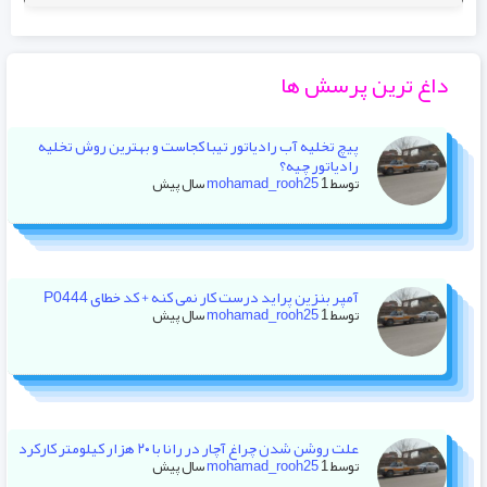
داغ ترین پرسش ها
پیچ تخلیه آب رادیاتور تیبا کجاست و بهترین روش تخلیه
رادیاتور چیه؟
توسط
1 سال پیش
mohamad_rooh25
آمپر بنزین پراید درست کار نمی کنه + کد خطای P0444
توسط
1 سال پیش
mohamad_rooh25
علت روشن شدن چراغ آچار در رانا با ۲۰ هزار کیلومتر کارکرد
توسط
1 سال پیش
mohamad_rooh25