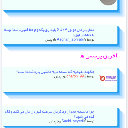
دمای نرمال موتور XU7P باید روی کدوم خط آمپر باشه؟ وسط
یا خط‌های اول؟
توسط
9 ماه پیش
Asghar_.sohrabi
آخرین پرسش ها
چگونه بفهمیم که تسمه تایم ماشین پاره شده است؟
توسط
2 روز پیش
charon_99
چرا ماشینم بعد از رد کردن سرعت گیر دل دل می کند و کله
کله می شود؟
توسط
6 روز پیش
Saeid_seyedi