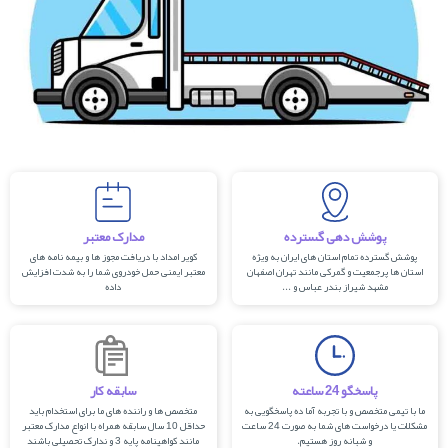
پوشش دهی گسترده
مدارک معتبر
پوشش گسترده تمام استان های ایران به ویژه
کویر امداد با دریافت مجوز ها و بیمه نامه های
استان ها پرجمعیت و گمرکی مانند تهران اصفهان
معتبر ایمنی حمل خودروی شما را به شدت افزایش
مشهد شیراز بندر عباس و ...
داده
پاسخگو 24 ساعته
سابقه کار
ما با تیمی متخصص و با تجربه آما ده پاسخگویی به
متخصص ها و راننده های ما برای استخدام باید
مشکلات یا درخواست های شما به صورت 24 ساعت
حداقل 10 سال سابقه همراه با انواع مدارک معتبر
و شبانه روز هستیم.
مانند کواهینامه پایه 3 و ندارک تحصیلی باشند