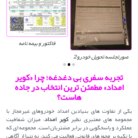
فاکتور و بیمه نامه
صورتجلسه تحویل خودرو2
تجربه سفری بی دغدغه؛ چرا «کویر
امداد» مطمئن ترین انتخاب در جاده
هاست؟
یکی از تفاوت های بنیادین امداد خودروهای غیرمجاز با
جموعه های معتبری نظیر
کویر امداد
، میزان شفافیت
عملکرد و پاسخگویی در برابر مشتریان است. مجموعه ای که
با تکیه بر مجوزهای قانونی فعالیت می کند، نه تنها از آگاهی