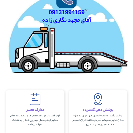
09131994159
آقای مجید نگاری زاده
پوشش دهی گسترده
مدارک معتبر
پوشش گسترده تمام استان های ایران به ویژه
کویر امداد با دریافت مجوز ها و بیمه نامه های
استان ها پرجمعیت و گمرکی مانند تهران اصفهان
معتبر ایمنی حمل خودروی شما را به شدت
مشهد شیراز بندر عباس و ...
افزایش داده