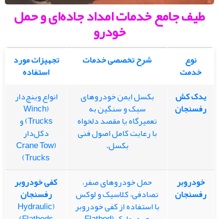
طیف جامع خدمات امداد جاده‌ای و حمل
خودرو
نوع
شرح تخصصی خدمات
تجهیزات مورد
خدمت
استفاده
یدک کش
بکسل ایمن خودروهای
انواع وینچ‌دار
رفسنجان
سبک و سنگین به
(Winch
تعمیرگاه یا مقصد دلخواه
Trucks) و
با رعایت کامل اصول فنی
دکل‌دار
بکسل.
(Crane Tow
Trucks)
خودروبر
حمل خودروهای صفر،
کفی خودروبر
رفسنجان
تصادفی، کلاسیک و لوکس
رفسنجان
با استفاده از کفی خودروبر
(Hydraulic
هیدرولیک (Flatbed
Flatbeds)