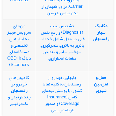
Carrier) برای اطمینان از
عدم تماس با زمین.
مکانیک
تشخیص عیب
ون‌های
سیار
(Diagnosis) و رفع نقص
سرویس مجهز
رفسنجان
فنی در محل شامل خدمات
به ابزارهای
باتری به باتری، پنچرگیری،
تخصصی و
سوخت‌رسانی و تعویض
دستگاه‌های
قطعات اضطراری.
دیاگ (OBD II
Scanners)
حمل و
جابجایی خودرو از
کامیون‌های
نقل بین
رفسنجان به کلیه نقاط
خودرو بر
شهری
کشور، با پوشش بیمه‌ای
رفسنجان
کامل (Insurance
چندظرفیتی و
Coverage) و صدور
تک‌ظرفیتی
بارنامه رسمی.