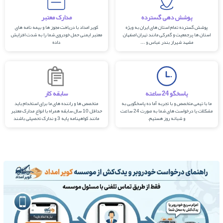
پوشش دهی گسترده
مدارک معتبر
پوشش گسترده تمام استان های ایران به ویژه
کویر امداد با دریافت مجوز ها و بیمه نامه های
استان ها پرجمعیت و گمرکی مانند تهران اصفهان
معتبر ایمنی حمل خودروی شما را به شدت افزایش
مشهد شیراز بندر عباس و ...
داده
پاسخگو 24 ساعته
سابقه کار
ما با تیمی متخصص و با تجربه آما ده پاسخگویی به
متخصص ها و راننده های ما برای استخدام باید
مشکلات یا درخواست های شما به صورت 24 ساعت
حداقل 10 سال سابقه همراه با انواع مدارک معتبر
و شبانه روز هستیم.
مانند کواهینامه پایه 3 و ندارک تحصیلی باشند