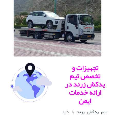
تجهیزات و
تخصص تیم
یدکش زرند
در
ارائه خدمات
ایمن
تیم
یدکش زرند
با دارا