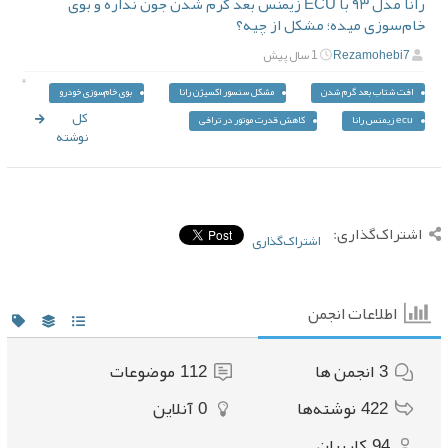
رانا مدل ۹۳ با ECU زیمنس بعد گرم شدن جون نداره و بوی
خام‌سوزی میده؛ مشکل از چیه؟
Rezamohebi7
1 سال پیش
افت شتاب بعد گرم شدن
مشکل سنسور اکسیژن رانا
بوی خام‌سوزی خودرو
مشاهده
کل
ecu زیمنس رانا
کاهش قدرت موتور در ترافی
نوشته
اشتراک‌گذاری:
اشتراک‌گذاری
اطلاعات انجمن
3
انجمن ها
112
موضوعات
422
نوشته‌ها
0
آنلاین
94
کاربران