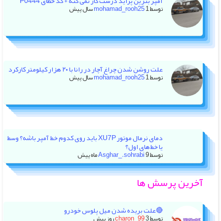
آمپر بنزین پراید درست کار نمی کنه + کد خطای P0444
توسط
1 سال پیش
mohamad_rooh25
علت روشن شدن چراغ آچار در رانا با ۲۰ هزار کیلومتر کارکرد
توسط
1 سال پیش
mohamad_rooh25
دمای نرمال موتور XU7P باید روی کدوم خط آمپر باشه؟ وسط
یا خط‌های اول؟
توسط
9 ماه پیش
Asghar_.sohrabi
آخرین پرسش ها
🔴علت بریده شدن میل پلوس خودرو
توسط
3 روز پیش
charon_99