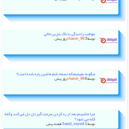
عواقب رانندگی با باک بنزین خالی
توسط
3 روز پیش
charon_99
چگونه بفهمیم که تسمه تایم ماشین پاره شده است؟
توسط
6 روز پیش
charon_99
چرا ماشینم بعد از رد کردن سرعت گیر دل دل می کند و کله
کله می شود؟
توسط
1 هفته پیش
Saeid_seyedi