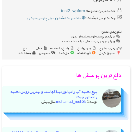
جدیدترین عضو ما:
test2_wpforo
جدیدترین نوشته:
🔴علت بریده شدن میل پلوس خودرو
آیکون‌های انجمن:
این انجمن پست خوانده‌نشده‌ای ندارد
این انجمن دارای پست‌های خوانده‌نشده است
آیکون‌های موضوع:
بدون پاسخ
پاسخ داده‌شده
فعال
داغ
سنجاق کردن
تأییدنشده
حل‌شده
خصوصی
بسته شد
داغ ترین پرسش ها
پیچ تخلیه آب رادیاتور تیبا کجاست و بهترین روش تخلیه
رادیاتور چیه؟
توسط
1 سال پیش
mohamad_rooh25