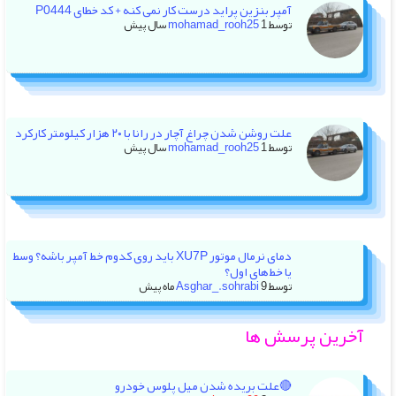
آمپر بنزین پراید درست کار نمی کنه + کد خطای P0444
توسط
1 سال پیش
mohamad_rooh25
علت روشن شدن چراغ آچار در رانا با ۲۰ هزار کیلومتر کارکرد
توسط
1 سال پیش
mohamad_rooh25
دمای نرمال موتور XU7P باید روی کدوم خط آمپر باشه؟ وسط
یا خط‌های اول؟
توسط
9 ماه پیش
Asghar_.sohrabi
آخرین پرسش ها
🔴علت بریده شدن میل پلوس خودرو