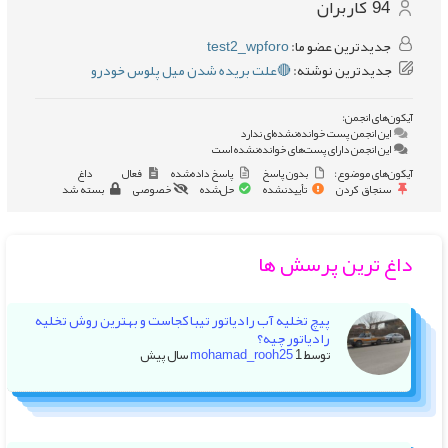
94
کاربران
جدیدترین عضو ما:
test2_wpforo
جدیدترین نوشته:
🔴علت بریده شدن میل پلوس خودرو
آیکون‌های انجمن:
این انجمن پست خوانده‌نشده‌ای ندارد
این انجمن دارای پست‌های خوانده‌نشده است
آیکون‌های موضوع:
بدون پاسخ
پاسخ داده‌شده
فعال
داغ
سنجاق کردن
تأییدنشده
حل‌شده
خصوصی
بسته شد
داغ ترین پرسش ها
پیچ تخلیه آب رادیاتور تیبا کجاست و بهترین روش تخلیه
رادیاتور چیه؟
توسط
1 سال پیش
mohamad_rooh25