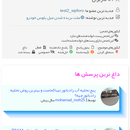
جدیدترین عضو ما:
test2_wpforo
جدیدترین نوشته:
🔴علت بریده شدن میل پلوس خودرو
آیکون‌های انجمن:
این انجمن پست خوانده‌نشده‌ای ندارد
این انجمن دارای پست‌های خوانده‌نشده است
آیکون‌های موضوع:
بدون پاسخ
پاسخ داده‌شده
فعال
داغ
سنجاق کردن
تأییدنشده
حل‌شده
خصوصی
بسته شد
داغ ترین پرسش ها
پیچ تخلیه آب رادیاتور تیبا کجاست و بهترین روش تخلیه
رادیاتور چیه؟
توسط
1 سال پیش
mohamad_rooh25