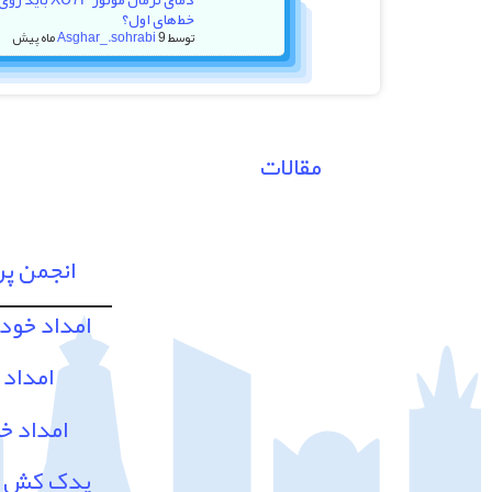
خط‌های اول؟
توسط
9 ماه پیش
Asghar_.sohrabi
مقالات
انجمن پ
امداد خود
امداد 
امداد خ
یدک کش و 