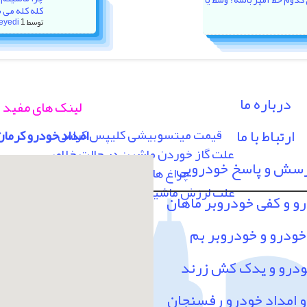
کله کله می 
توسط
1 هفته پیش
eyedi
درباره ما
لینک های مفید
ارتباط با ما
قیمت میتسوبیشی کلیپس کراس
امداد خودرو کرمان
علت گاز خوردن ماشین در حالت خلاص
رسش و پاسخ خودرویی
چراغ های پشت آمپر
علت لرزش ماشین در سرعت 80 به بالا
رو و کفی خودروبر ماهان
خودرو و خودروبر بم
ودرو و یدک کش زرند
امداد خودرو رفسنجان