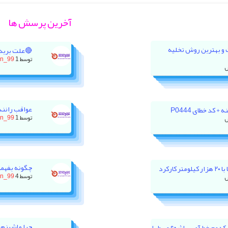
آخرین پرسش ها
ت و بهترین روش تخلیه
🔴علت برید
توسط
1 روز پیش
on_99
عواقب رانند
 کد خطای P0444
توسط
1 روز پیش
on_99
چگونه بفهمی
رکرد
توسط
4 روز پیش
on_99
چرا ماشینم 
ور XU7P باید روی کدوم خط آمپر باشه؟ وسط یا