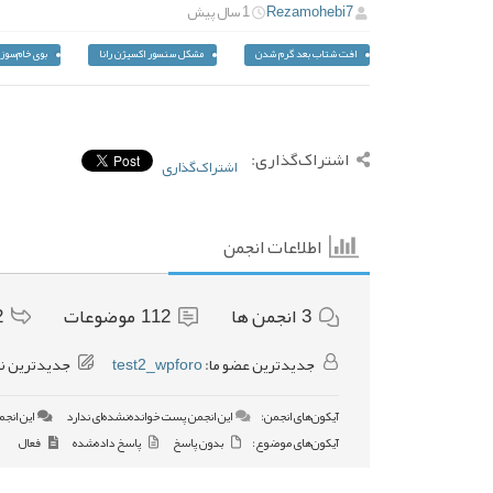
Rezamohebi7
1 سال پیش
افت شتاب بعد گرم شدن
مشکل سنسور اکسیژن رانا
بوی خام‌سوز
اشتراک‌گذاری:
اشتراک‌گذاری
اطلاعات انجمن
3
انجمن ها
112
موضوعات
2
جدیدترین عضو ما:
test2_wpforo
جدیدترین ن
آیکون‌های انجمن:
این انجمن پست خوانده‌نشده‌ای ندارد
این انجم
آیکون‌های موضوع:
بدون پاسخ
پاسخ داده‌شده
فعال