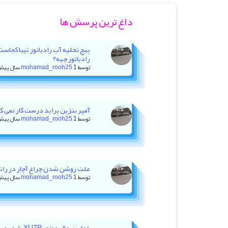
داغ ترین پرسش ها
پیچ تخلیه آب رادیاتور تیبا کجاس
رادیاتور چیه؟
توسط
1 سال پیش
mohamad_rooh25
آمپر بنزین پراید درست کار نمی کنه +
توسط
1 سال پیش
mohamad_rooh25
علت روشن شدن چراغ آچار در رانا با ۲۰ هزار کیلومتر کا
توسط
1 سال پیش
mohamad_rooh25
دمای نرمال موت