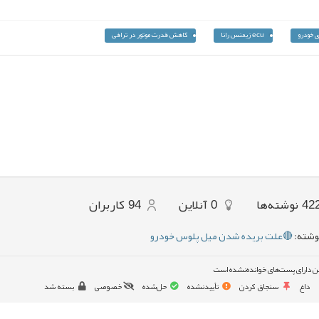
ی خودرو
ecu زیمنس رانا
کاهش قدرت موتور در ترافی
42
نوشته‌ها
0
آنلاین
94
کاربران
وشته:
🔴علت بریده شدن میل پلوس خودرو
ن دارای پست‌های خوانده‌نشده است
داغ
سنجاق کردن
تأییدنشده
حل‌شده
خصوصی
بسته شد