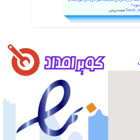
شود؟
Saeid_s