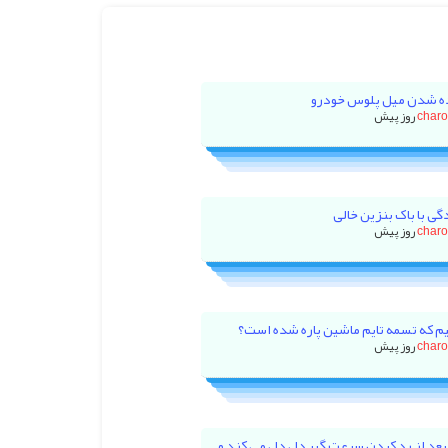
ه شدن میل پلوس خودرو
char
گی با باک بنزین خالی
char
م که تسمه تایم ماشین پاره شده است؟
char
بعد از رد کردن سرعت گیر دل دل می کند و