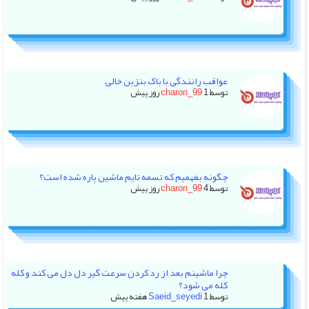
عواقب رانندگی با باک بنزین خالی
توسط
1 روز پیش
charon_99
چگونه بفهمیم که تسمه تایم ماشین پاره شده است؟
توسط
4 روز پیش
charon_99
چرا ماشینم بعد از رد کردن سرعت گیر دل دل می کند و کله
کله می شود؟
توسط
1 هفته پیش
Saeid_seyedi