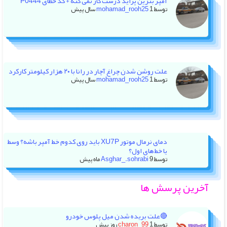
آمپر بنزین پراید درست کار نمی کنه + کد خطای P0444
توسط
1 سال پیش
mohamad_rooh25
علت روشن شدن چراغ آچار در رانا با ۲۰ هزار کیلومتر کارکرد
توسط
1 سال پیش
mohamad_rooh25
دمای نرمال موتور XU7P باید روی کدوم خط آمپر باشه؟ وسط
یا خط‌های اول؟
توسط
9 ماه پیش
Asghar_.sohrabi
آخرین پرسش ها
🔴علت بریده شدن میل پلوس خودرو
توسط
1 روز پیش
charon_99