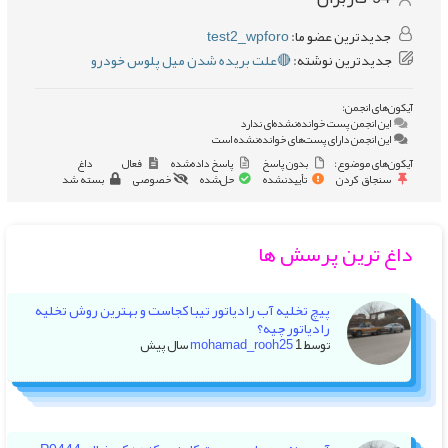
جدیدترین عضو ما:
test2_wpforo
جدیدترین نوشته:
🔴علت بریده شدن میل پلوس خودرو
آیکون‌های انجمن:
این انجمن پست خوانده‌نشده‌ای ندارد
این انجمن دارای پست‌های خوانده‌نشده است
آیکون‌های موضوع:
بدون پاسخ
پاسخ داده‌شده
فعال
داغ
سنجاق کردن
تأییدنشده
حل‌شده
خصوصی
بسته شد
داغ ترین پرسش ها
پیچ تخلیه آب رادیاتور تیبا کجاست و بهترین روش تخلیه
رادیاتور چیه؟
توسط
1 سال پیش
mohamad_rooh25