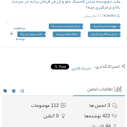
علت دوپوسته شدن لاستیک جلو و لرزش فرمان پراید در سرعت
بالا و ترمزگیری چیه؟
Kowlilor
1 سال پیش
دوپوسته شدن لاستیک
لرزش فرمان در سرعت بالا
مشاهده
کل
لرزش هنگام ترمز گرفتن
مشکل جلوبندی پراید
بالانس نبودن چرخ‌ها
نوشته
اشتراک‌گذاری:
اشتراک‌گذاری
اطلاعات انجمن
3
انجمن ها
112
موضوعات
422
نوشته‌ها
0
آنلاین
94
کاربران