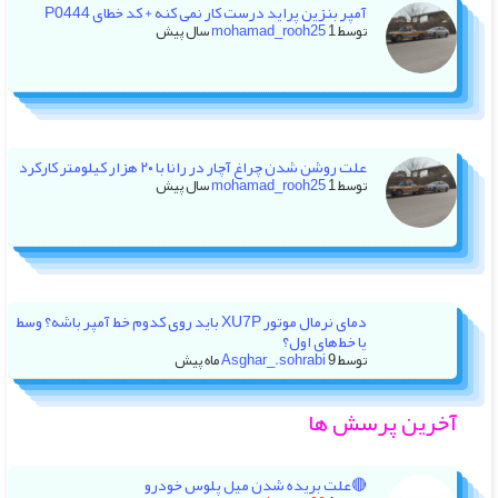
آمپر بنزین پراید درست کار نمی کنه + کد خطای P0444
توسط
1 سال پیش
mohamad_rooh25
علت روشن شدن چراغ آچار در رانا با ۲۰ هزار کیلومتر کارکرد
توسط
1 سال پیش
mohamad_rooh25
دمای نرمال موتور XU7P باید روی کدوم خط آمپر باشه؟ وسط
یا خط‌های اول؟
توسط
9 ماه پیش
Asghar_.sohrabi
آخرین پرسش ها
🔴علت بریده شدن میل پلوس خودرو