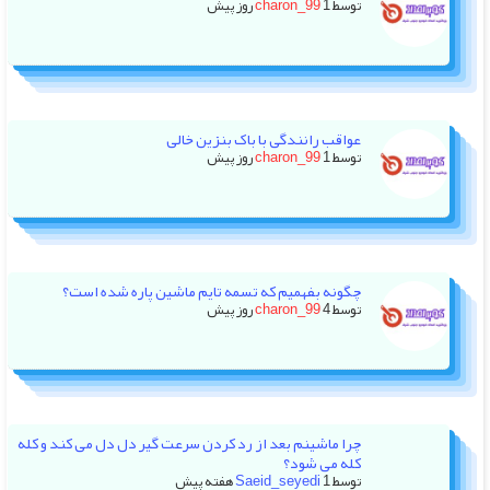
توسط
1 روز پیش
charon_99
عواقب رانندگی با باک بنزین خالی
توسط
1 روز پیش
charon_99
چگونه بفهمیم که تسمه تایم ماشین پاره شده است؟
توسط
4 روز پیش
charon_99
چرا ماشینم بعد از رد کردن سرعت گیر دل دل می کند و کله
کله می شود؟
توسط
1 هفته پیش
Saeid_seyedi