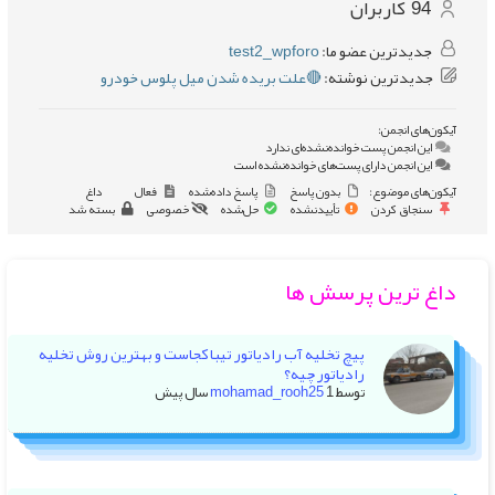
94
کاربران
جدیدترین عضو ما:
test2_wpforo
جدیدترین نوشته:
🔴علت بریده شدن میل پلوس خودرو
آیکون‌های انجمن:
این انجمن پست خوانده‌نشده‌ای ندارد
این انجمن دارای پست‌های خوانده‌نشده است
آیکون‌های موضوع:
بدون پاسخ
پاسخ داده‌شده
فعال
داغ
سنجاق کردن
تأییدنشده
حل‌شده
خصوصی
بسته شد
داغ ترین پرسش ها
پیچ تخلیه آب رادیاتور تیبا کجاست و بهترین روش تخلیه
رادیاتور چیه؟
توسط
1 سال پیش
mohamad_rooh25