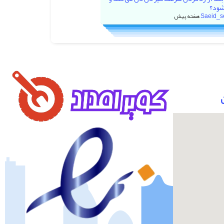
شود؟
Saeid_s