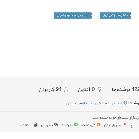
مشکل سیم‌کشی کویل
عیب‌یابی سیستم جرقه‌زنی
42
نوشته‌ها
0
آنلاین
94
کاربران
وشته:
🔴علت بریده شدن میل پلوس خودرو
ن دارای پست‌های خوانده‌نشده است
داغ
سنجاق کردن
تأییدنشده
حل‌شده
خصوصی
بسته شد