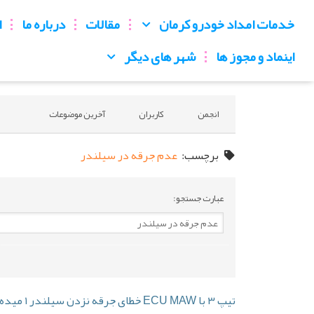
خدمات امداد خودرو کرمان
مقالات
درباره ما
ا
اینماد و مجوز ها
شهر های دیگر
انجمن
کاربران
آخرین موضوعات
برچسب:
عدم جرقه در سیلندر
عبارت جستجو:
تیپ ۳ با ECU MAW خطای جرقه نزدن سیلندر ۱ میده؛ با وجود تعویض قطعات، مشکل چیه؟