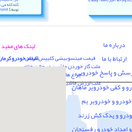
کله کله می 
توسط
1 هفته پیش
eyedi
درباره ما
لینک های مفید
ارتباط با ما
قیمت میتسوبیشی کلیپس کراس
امداد خودرو کرمان
علت گاز خوردن ماشین در حالت خلاص
رسش و پاسخ خودرویی
چراغ های پشت آمپر
علت لرزش ماشین در سرعت 80 به بالا
رو و کفی خودروبر ماهان
خودرو و خودروبر بم
ودرو و یدک کش زرند
امداد خودرو رفسنجان