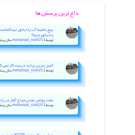
داغ ترین پرسش ها
پیچ تخلیه آب رادیاتور تیبا کجاس
رادیاتور چیه؟
توسط
1 سال پیش
mohamad_rooh25
آمپر بنزین پراید درست کار نمی کنه +
توسط
1 سال پیش
mohamad_rooh25
علت روشن شدن چراغ آچار در رانا با ۲۰ هزار کیلومتر کا
توسط
1 سال پیش
mohamad_rooh25
دمای نرمال موت