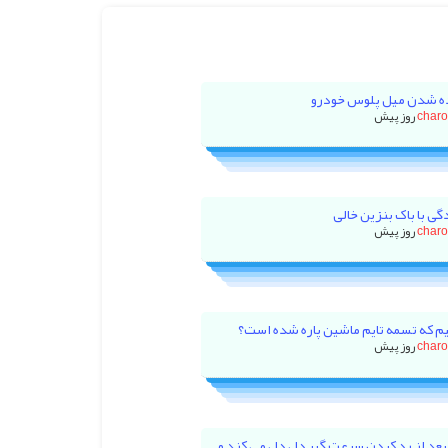
ه شدن میل پلوس خودرو
char
گی با باک بنزین خالی
char
م که تسمه تایم ماشین پاره شده است؟
char
بعد از رد کردن سرعت گیر دل دل می کند و