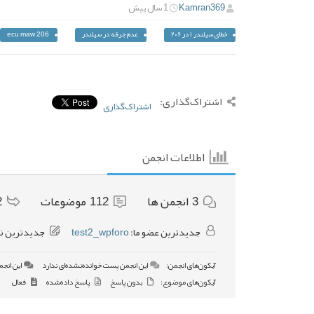
Kamran369
1 سال پیش
خطای سیلندر ۱ در ۲۰۶
عدم جرقه در سیلندر
ecu maw 206
اشتراک‌گذاری:
اشتراک‌گذاری
اطلاعات انجمن
3
انجمن ها
112
موضوعات
2
جدیدترین عضو ما:
test2_wpforo
جدیدترین ن
آیکون‌های انجمن:
این انجمن پست خوانده‌نشده‌ای ندارد
این انجم
آیکون‌های موضوع:
بدون پاسخ
پاسخ داده‌شده
فعال