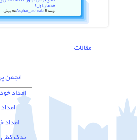
خط‌های اول؟
توسط
9 ماه پیش
Asghar_.sohrabi
مقالات
انجمن پ
امداد خود
امداد 
امداد خ
یدک کش و 