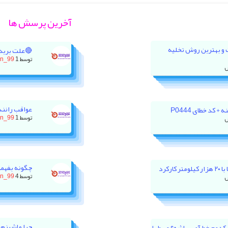
آخرین پرسش ها
ت و بهترین روش تخلیه
🔴علت برید
توسط
1 روز پیش
on_99
عواقب رانند
 کد خطای P0444
توسط
1 روز پیش
on_99
چگونه بفهمی
رکرد
توسط
4 روز پیش
on_99
چرا ماشینم 
ور XU7P باید روی کدوم خط آمپر باشه؟ وسط یا