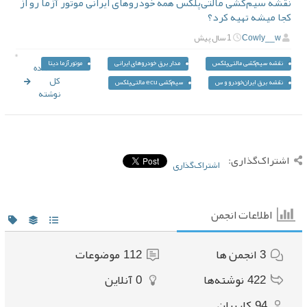
نقشه سیم‌کشی مالتی‌پلکس همه خودروهای ایرانی موتور آزما رو از
کجا میشه تهیه کرد؟
Cowly__w
1 سال پیش
نقشه سیم‌کشی مالتی‌پلکس
مدار برق خودروهای ایرانی
موتورآزما دیتا
مشاهده
کل
نقشه برق ایران‌خودرو و س
سیم‌کشی ecu مالتی‌پلکس
نوشته
اشتراک‌گذاری:
اشتراک‌گذاری
اطلاعات انجمن
3
انجمن ها
112
موضوعات
422
نوشته‌ها
0
آنلاین
94
کاربران