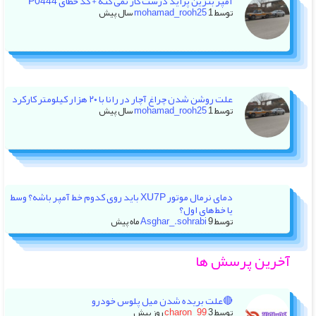
آمپر بنزین پراید درست کار نمی کنه + کد خطای P0444
توسط
1 سال پیش
mohamad_rooh25
علت روشن شدن چراغ آچار در رانا با ۲۰ هزار کیلومتر کارکرد
توسط
1 سال پیش
mohamad_rooh25
دمای نرمال موتور XU7P باید روی کدوم خط آمپر باشه؟ وسط
یا خط‌های اول؟
توسط
9 ماه پیش
Asghar_.sohrabi
آخرین پرسش ها
🔴علت بریده شدن میل پلوس خودرو
توسط
3 روز پیش
charon_99