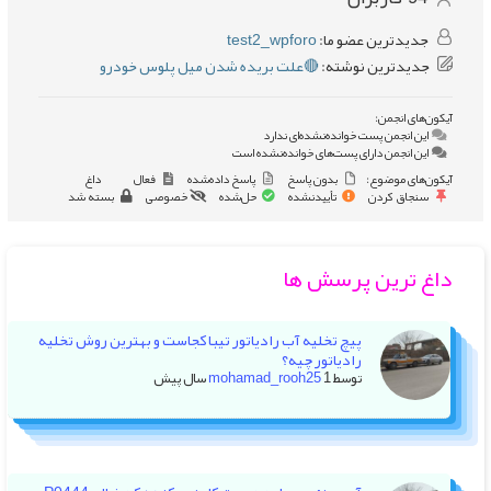
جدیدترین عضو ما:
test2_wpforo
جدیدترین نوشته:
🔴علت بریده شدن میل پلوس خودرو
آیکون‌های انجمن:
این انجمن پست خوانده‌نشده‌ای ندارد
این انجمن دارای پست‌های خوانده‌نشده است
آیکون‌های موضوع:
بدون پاسخ
پاسخ داده‌شده
فعال
داغ
سنجاق کردن
تأییدنشده
حل‌شده
خصوصی
بسته شد
داغ ترین پرسش ها
پیچ تخلیه آب رادیاتور تیبا کجاست و بهترین روش تخلیه
رادیاتور چیه؟
توسط
1 سال پیش
mohamad_rooh25