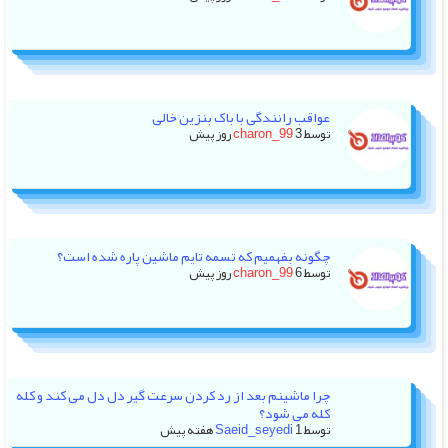
عواقب رانندگی با باک بنزین خالی
توسط
3 روز پیش
charon_99
چگونه بفهمیم که تسمه تایم ماشین پاره شده است؟
توسط
6 روز پیش
charon_99
چرا ماشینم بعد از رد کردن سرعت گیر دل دل می کند و کله
کله می شود؟
توسط
1 هفته پیش
Saeid_seyedi