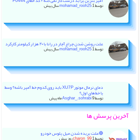
آمپر بنزین پراید درست کار نمی کنه + کد خطای P0444
توسط
1 سال پیش
mohamad_rooh25
علت روشن شدن چراغ آچار در رانا با ۲۰ هزار کیلومتر کارکرد
توسط
1 سال پیش
mohamad_rooh25
دمای نرمال موتور XU7P باید روی کدوم خط آمپر باشه؟ وسط
یا خط‌های اول؟
توسط
9 ماه پیش
Asghar_.sohrabi
آخرین پرسش ها
🔴علت بریده شدن میل پلوس خودرو
توسط
1 روز پیش
charon_99