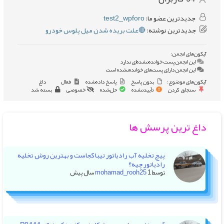
جدیدترین عضو ما:
test2_wpforo
جدیدترین نوشته:
🔴علت بریده شدن میل پلوس خودرو
آیکون‌های انجمن:
این انجمن پست خوانده‌نشده‌ای ندارد
این انجمن دارای پست‌های خوانده‌نشده است
آیکون‌های موضوع:
بدون پاسخ
پاسخ داده‌شده
فعال
داغ
سنجاق کردن
تأییدنشده
حل‌شده
خصوصی
بسته شد
داغ ترین پرسش ها
پیچ تخلیه آب رادیاتور تیبا کجاست و بهترین روش تخلیه
رادیاتور چیه؟
توسط
1 سال پیش
mohamad_rooh25