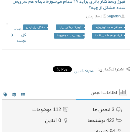
فیوز وسط کنار باتری پراید ۹۷ مدام می‌سوزه؛ دینام هم سرویس
شده، مشکل از چیه؟
Sajjadsh
1 سال پیش
سوختن مداوم فیوز پراید
فیوز کنار باتری پراید
مشکل برق خودرو
مشاهده
کل
ایراد در سیم‌کشی یا اتصا
بررسی دینام و فیوزها
نوشته
اشتراک‌گذاری:
اشتراک‌گذاری
اطلاعات انجمن
3
انجمن ها
112
موضوعات
422
نوشته‌ها
0
آنلاین
94
کاربران