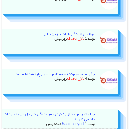
عواقب رانندگی با باک بنزین خالی
توسط
1 روز پیش
charon_99
چگونه بفهمیم که تسمه تایم ماشین پاره شده است؟
توسط
4 روز پیش
charon_99
چرا ماشینم بعد از رد کردن سرعت گیر دل دل می کند و کله
کله می شود؟
توسط
1 هفته پیش
Saeid_seyedi