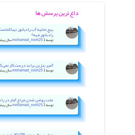
داغ ترین پرسش ها
پیچ تخلیه آب رادیاتور تیبا کجاس
رادیاتور چیه؟
توسط
1 سال پیش
mohamad_rooh25
آمپر بنزین پراید درست کار نمی کنه +
توسط
1 سال پیش
mohamad_rooh25
علت روشن شدن چراغ آچار در رانا با ۲۰ هزار کیلومتر کا
توسط
1 سال پیش
mohamad_rooh25
دمای نرمال موت