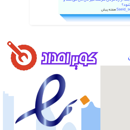
شود؟
Saeid_s