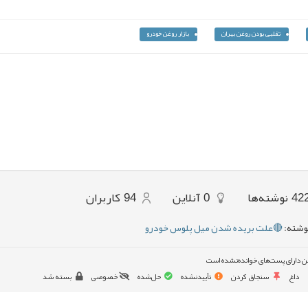
تقلبی بودن روغن بهران
بازار روغن خودرو
42
نوشته‌ها
0
آنلاین
94
کاربران
وشته:
🔴علت بریده شدن میل پلوس خودرو
ن دارای پست‌های خوانده‌نشده است
داغ
سنجاق کردن
تأییدنشده
حل‌شده
خصوصی
بسته شد