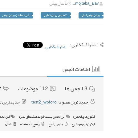
mojtaba_alav...
1 سال پیش
روغن موتور اصل
تشخیص روغن تقلبی
خرید مطمئن روغن موتور
اشتراک‌گذاری:
اشتراک‌گذاری
اطلاعات انجمن
3
انجمن ها
112
موضوعات
2
جدیدترین عضو ما:
test2_wpforo
جدیدترین ن
آیکون‌های انجمن:
این انجمن پست خوانده‌نشده‌ای ندارد
این انجم
آیکون‌های موضوع:
بدون پاسخ
پاسخ داده‌شده
فعال