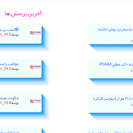
آخرین پرسش ها
ت و بهترین روش تخلیه
🔴علت برید
توسط
1 روز پیش
on_99
عواقب رانند
 کد خطای P0444
توسط
1 روز پیش
on_99
چگونه بفهمی
رکرد
توسط
4 روز پیش
on_99
چرا ماشینم 
ور XU7P باید روی کدوم خط آمپر باشه؟ وسط یا