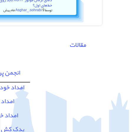
خط‌های اول؟
توسط
9 ماه پیش
Asghar_.sohrabi
مقالات
انجمن پ
امداد خود
امداد 
امداد خ
یدک کش و 