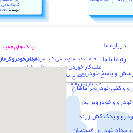
کله کله می 
توسط
1 هفته پیش
eyedi
درباره ما
لینک های مفید
ارتباط با ما
قیمت میتسوبیشی کلیپس کراس
امداد خودرو کرمان
علت گاز خوردن ماشین در حالت خلاص
رسش و پاسخ خودرویی
چراغ های پشت آمپر
علت لرزش ماشین در سرعت 80 به بالا
رو و کفی خودروبر ماهان
خودرو و خودروبر بم
ودرو و یدک کش زرند
امداد خودرو رفسنجان