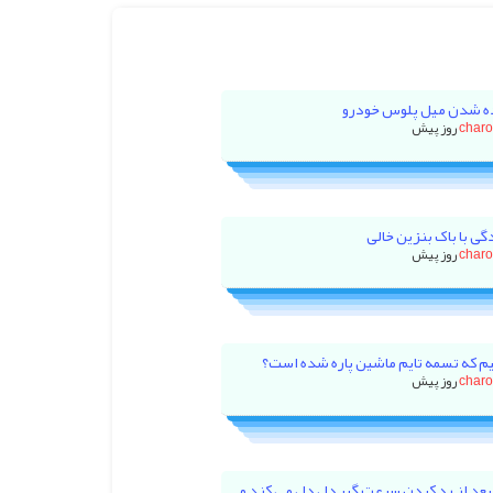
ه شدن میل پلوس خودرو
char
گی با باک بنزین خالی
char
م که تسمه تایم ماشین پاره شده است؟
char
بعد از رد کردن سرعت گیر دل دل می کند و