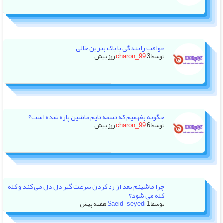
عواقب رانندگی با باک بنزین خالی
توسط
3 روز پیش
charon_99
چگونه بفهمیم که تسمه تایم ماشین پاره شده است؟
توسط
6 روز پیش
charon_99
چرا ماشینم بعد از رد کردن سرعت گیر دل دل می کند و کله
کله می شود؟
توسط
1 هفته پیش
Saeid_seyedi