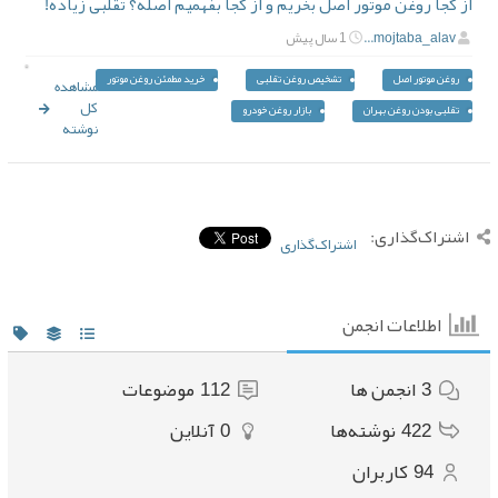
از کجا روغن موتور اصل بخریم و از کجا بفهمیم اصله؟ تقلبی زیاده!
mojtaba_alav...
1 سال پیش
روغن موتور اصل
تشخیص روغن تقلبی
خرید مطمئن روغن موتور
مشاهده
کل
تقلبی بودن روغن بهران
بازار روغن خودرو
نوشته
اشتراک‌گذاری:
اشتراک‌گذاری
اطلاعات انجمن
3
انجمن ها
112
موضوعات
422
نوشته‌ها
0
آنلاین
94
کاربران