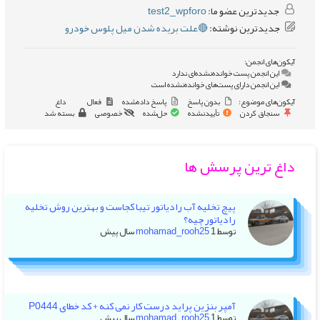
جدیدترین عضو ما:
test2_wpforo
جدیدترین نوشته:
🔴علت بریده شدن میل پلوس خودرو
آیکون‌های انجمن:
این انجمن پست خوانده‌نشده‌ای ندارد
این انجمن دارای پست‌های خوانده‌نشده است
آیکون‌های موضوع:
بدون پاسخ
پاسخ داده‌شده
فعال
داغ
سنجاق کردن
تأییدنشده
حل‌شده
خصوصی
بسته شد
داغ ترین پرسش ها
پیچ تخلیه آب رادیاتور تیبا کجاست و بهترین روش تخلیه
رادیاتور چیه؟
توسط
1 سال پیش
mohamad_rooh25
آمپر بنزین پراید درست کار نمی کنه + کد خطای P0444
توسط
1 سال پیش
mohamad_rooh25