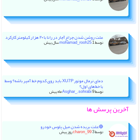
علت روشن شدن چراغ آچار در رانا با ۲۰ هزار کیلومتر کارکرد
توسط
1 سال پیش
mohamad_rooh25
دمای نرمال موتور XU7P باید روی کدوم خط آمپر باشه؟ وسط
یا خط‌های اول؟
توسط
9 ماه پیش
Asghar_.sohrabi
آخرین پرسش ها
🔴علت بریده شدن میل پلوس خودرو
توسط
3 روز پیش
charon_99