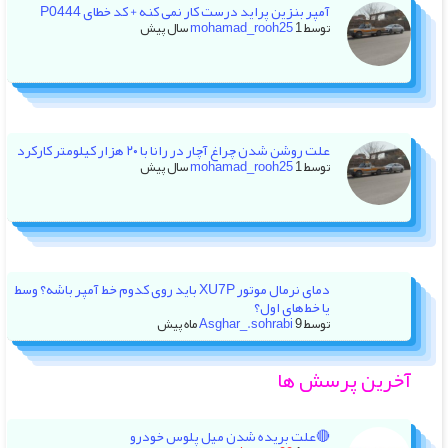
آمپر بنزین پراید درست کار نمی کنه + کد خطای P0444
توسط
1 سال پیش
mohamad_rooh25
علت روشن شدن چراغ آچار در رانا با ۲۰ هزار کیلومتر کارکرد
توسط
1 سال پیش
mohamad_rooh25
دمای نرمال موتور XU7P باید روی کدوم خط آمپر باشه؟ وسط
یا خط‌های اول؟
توسط
9 ماه پیش
Asghar_.sohrabi
آخرین پرسش ها
🔴علت بریده شدن میل پلوس خودرو