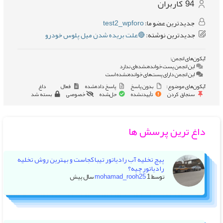
94
کاربران
جدیدترین عضو ما:
test2_wpforo
جدیدترین نوشته:
🔴علت بریده شدن میل پلوس خودرو
آیکون‌های انجمن:
این انجمن پست خوانده‌نشده‌ای ندارد
این انجمن دارای پست‌های خوانده‌نشده است
آیکون‌های موضوع:
بدون پاسخ
پاسخ داده‌شده
فعال
داغ
سنجاق کردن
تأییدنشده
حل‌شده
خصوصی
بسته شد
داغ ترین پرسش ها
پیچ تخلیه آب رادیاتور تیبا کجاست و بهترین روش تخلیه
رادیاتور چیه؟
توسط
1 سال پیش
mohamad_rooh25