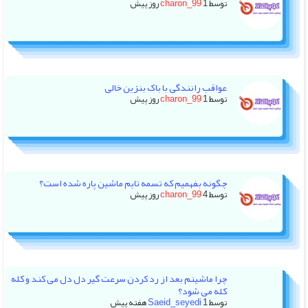
توسط
1 روز پیش
charon_99
عواقب رانندگی با باک بنزین خالی
توسط
1 روز پیش
charon_99
چگونه بفهمیم که تسمه تایم ماشین پاره شده است؟
توسط
4 روز پیش
charon_99
چرا ماشینم بعد از رد کردن سرعت گیر دل دل می کند و کله
کله می شود؟
توسط
1 هفته پیش
Saeid_seyedi